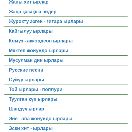
Жаны хит ырлар
Жаңа қазақша әндер
Журокту эзген - гитара ырлары
Кайгылуу ырлары
Комуз - аккордеон ырлары
Мектеп жонундо ырлары
Мусулман дин ырлары
Русские песни
Суйуу ырлары
Той ырлары - поппури
Туулган күн ырлары
Шандуу ырлар
Эне - апа жонундо ырлары
Эски хит - ырлары