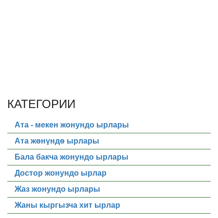
КАТЕГОРИИ
Ата - мекен жонундо ырлары
Ата жөнүндө ырлары
Бала бакча жонундо ырлары
Достор жонундо ырлар
Жаз жонундо ырлары
Жаны кыргызча хит ырлар