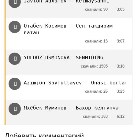
Javlon Adxamov — Kelmaysanmi
скачали: 90
3:05
Отабек Косимов — Сен такдирим
ватан
скачали: 13
3:07
YULDUZ USMONOVA- SENMIDING
скачали: 1505
3:18
Azimjon Sayfullayev — Onasi borlar
скачали: 26
3:25
Яхёбек Муминов — Бахор келгунча
скачали: 383
6:12
Добавить комментарий