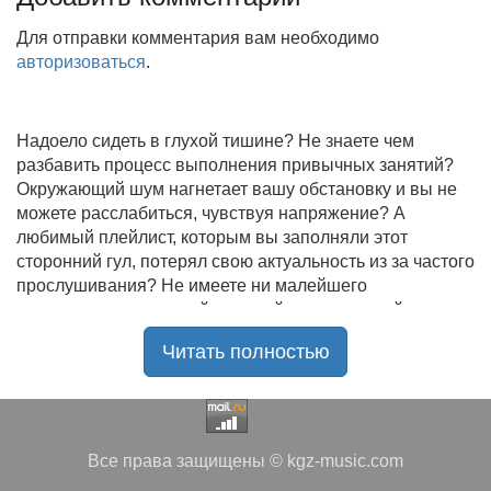
Для отправки комментария вам необходимо
авторизоваться
.
Надоело сидеть в глухой тишине? Не знаете чем
разбавить процесс выполнения привычных занятий?
Окружающий шум нагнетает вашу обстановку и вы не
можете расслабиться, чувствуя напряжение? А
любимый плейлист, которым вы заполняли этот
сторонний гул, потерял свою актуальность из за частого
прослушивания? Не имеете ни малейшего
представления, где найти новый качественный контент
на замену старому? В таком случае вы обратились по
Читать полностью
нужному адресу!
Музыкальный портал KGZ Music
с большой
радостью приветствует своих старых и новых
слушателей! Специально для вас мы заготовили
Все права защищены © kgz-music.com
чудесную подборку самых лучших песен всех времён
во всех жанровых стилистиках. Огромное количество