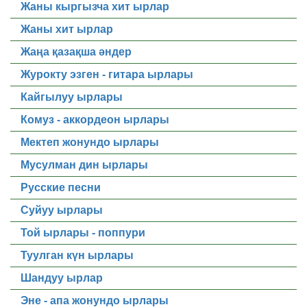
Жаны кыргызча хит ырлар
Жаны хит ырлар
Жаңа қазақша әндер
Журокту эзген - гитара ырлары
Кайгылуу ырлары
Комуз - аккордеон ырлары
Мектеп жонундо ырлары
Мусулман дин ырлары
Русские песни
Суйуу ырлары
Той ырлары - поппури
Туулган күн ырлары
Шандуу ырлар
Эне - апа жонундо ырлары