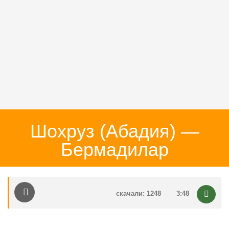
Шохруз (Aбадия) —
Бермадилар
скачали: 1248
3:48