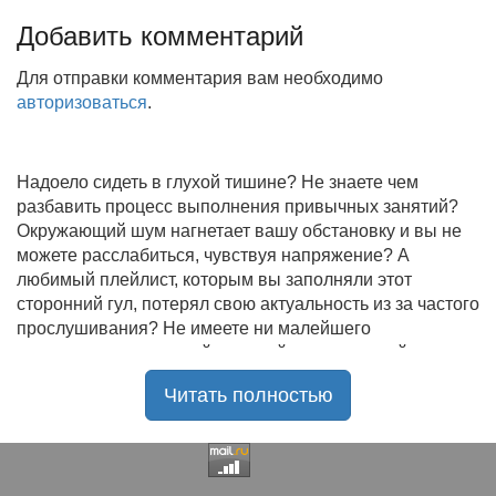
Добавить комментарий
Для отправки комментария вам необходимо
авторизоваться
.
Надоело сидеть в глухой тишине? Не знаете чем
разбавить процесс выполнения привычных занятий?
Окружающий шум нагнетает вашу обстановку и вы не
можете расслабиться, чувствуя напряжение? А
любимый плейлист, которым вы заполняли этот
сторонний гул, потерял свою актуальность из за частого
прослушивания? Не имеете ни малейшего
представления, где найти новый качественный контент
на замену старому? В таком случае вы обратились по
Читать полностью
нужному адресу!
Музыкальный портал KGZ Music
с большой
радостью приветствует своих старых и новых
слушателей! Специально для вас мы заготовили