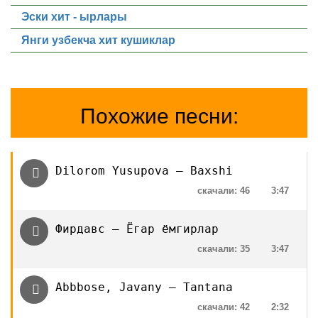
Эски хит - ырлары
Янги узбекча хит кушиклар
Похожие песни:
Dilorom Yusupova — Baxshi
скачали: 46
3:47
Фирдавс — Ёгар ёмгирлар
скачали: 35
3:47
Abbbose, Javany — Tantana
скачали: 42
2:32