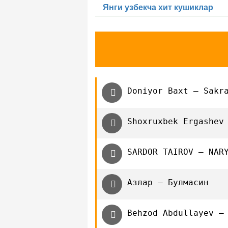
Янги узбекча хит кушиклар
Doniyor Baxt — Sakr
Shoxruxbek Ergashev
SARDOR TAIROV — NAR
Азлар — Булмасин
Behzod Abdullayev —