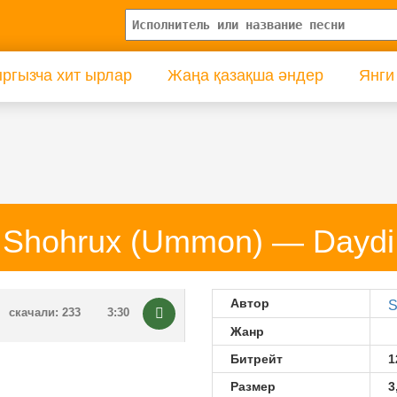
ргызча хит ырлар
Жаңа қазақша әндер
Янги
Shohrux (Ummon) — Daydi
Автор
S
скачали: 233
3:30
Жанр
Битрейт
1
Размер
3