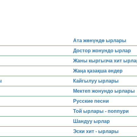
Ата жөнүндө ырлары
Достор жонундо ырлар
Жаны кыргызча хит ырла
Жаңа қазақша әндер
ы
Кайгылуу ырлары
Мектеп жонундо ырлары
Русские песни
Той ырлары - поппури
Шандуу ырлар
Эски хит - ырлары