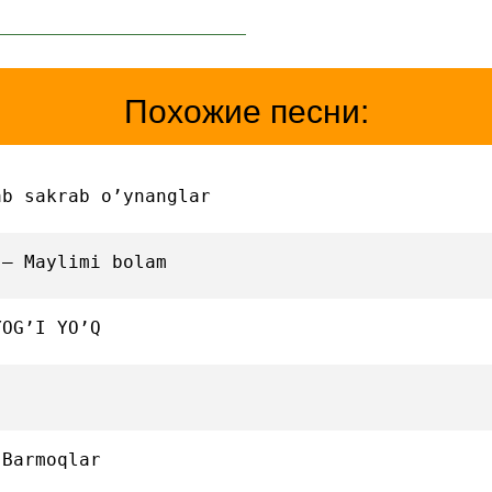
Похожие песни:
ab sakrab o’ynanglar
 — Maylimi bolam
YOG’I YO’Q
 Barmoqlar