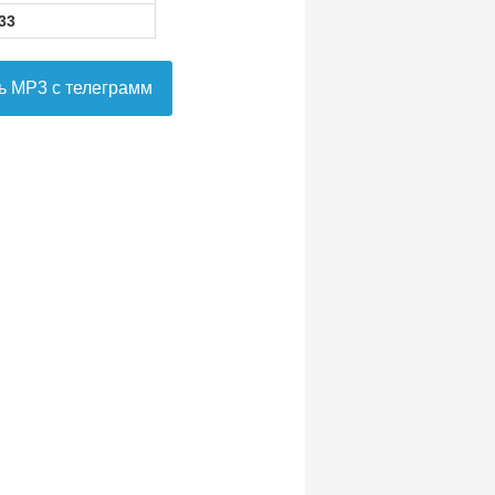
33
ь MP3 с телеграмм