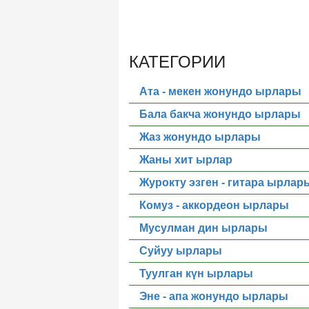
КАТЕГОРИИ
Ата - мекен жонундо ырлары
Бала бакча жонундо ырлары
Жаз жонундо ырлары
Жаны хит ырлар
Журокту эзген - гитара ырлар
Комуз - аккордеон ырлары
Мусулман дин ырлары
Суйуу ырлары
Туулган күн ырлары
Эне - апа жонундо ырлары