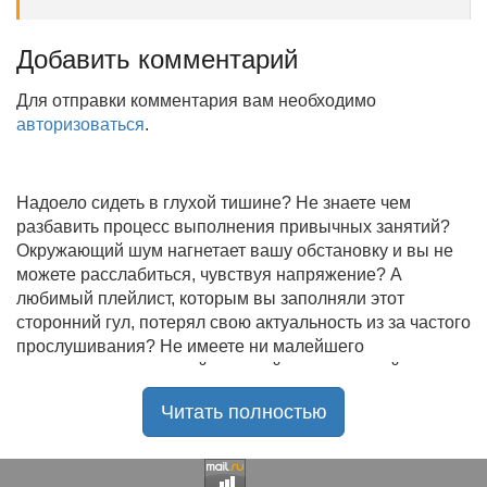
Добавить комментарий
Для отправки комментария вам необходимо
авторизоваться
.
Надоело сидеть в глухой тишине? Не знаете чем
разбавить процесс выполнения привычных занятий?
Окружающий шум нагнетает вашу обстановку и вы не
можете расслабиться, чувствуя напряжение? А
любимый плейлист, которым вы заполняли этот
сторонний гул, потерял свою актуальность из за частого
прослушивания? Не имеете ни малейшего
представления, где найти новый качественный контент
на замену старому? В таком случае вы обратились по
Читать полностью
нужному адресу!
Музыкальный портал KGZ Music
с большой
радостью приветствует своих старых и новых