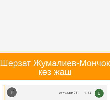
Шерзат Жумалиев-Мончок
көз жаш
скачали: 71
4:13