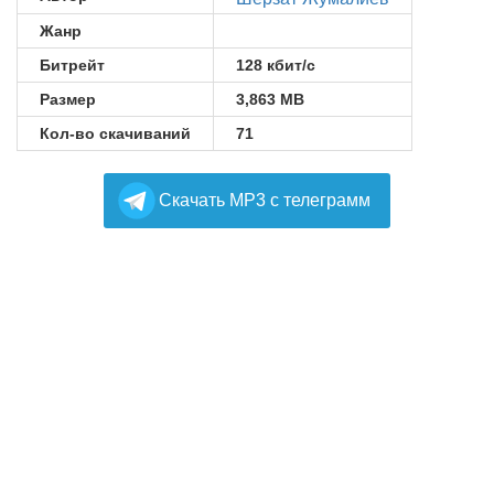
Жанр
Битрейт
128 кбит/с
Размер
3,863 MB
Кол-во скачиваний
71
Cкачать MP3 с телеграмм