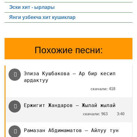
Эски хит - ырлары
Янги узбекча хит кушиклар
Похожие песни:
Элиза Кушбакова — Ар бир кесип
ардактуу
скачали: 418
Ержигит Жандаров — Жылай жылай
скачали: 963
3:40
Рамазан Абдимаматов — Айлуу тун