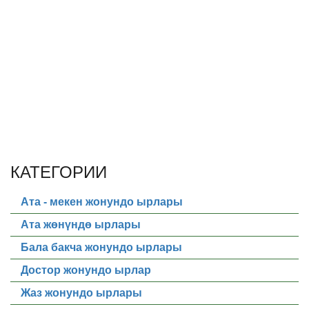
КАТЕГОРИИ
Ата - мекен жонундо ырлары
Ата жөнүндө ырлары
Бала бакча жонундо ырлары
Достор жонундо ырлар
Жаз жонундо ырлары