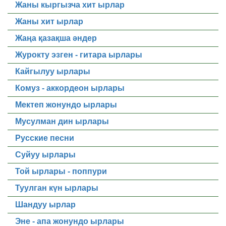
Жаны кыргызча хит ырлар
Жаны хит ырлар
Жаңа қазақша әндер
Журокту эзген - гитара ырлары
Кайгылуу ырлары
Комуз - аккордеон ырлары
Мектеп жонундо ырлары
Мусулман дин ырлары
Русские песни
Суйуу ырлары
Той ырлары - поппури
Туулган күн ырлары
Шандуу ырлар
Эне - апа жонундо ырлары