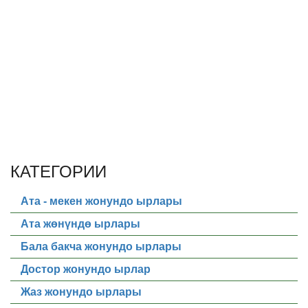
КАТЕГОРИИ
Ата - мекен жонундо ырлары
Ата жөнүндө ырлары
Бала бакча жонундо ырлары
Достор жонундо ырлар
Жаз жонундо ырлары