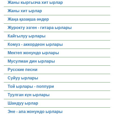
Жаны кыргызча хит ырлар
Жаны хит ырлар
Жаңа қазақша әндер
Журокту эзген - гитара ырлары
Кайгылуу ырлары
Комуз - аккордеон ырлары
Мектеп жонундо ырлары
Мусулман дин ырлары
Русские песни
Суйуу ырлары
Той ырлары - поппури
Туулган күн ырлары
Шандуу ырлар
Эне - апа жонундо ырлары