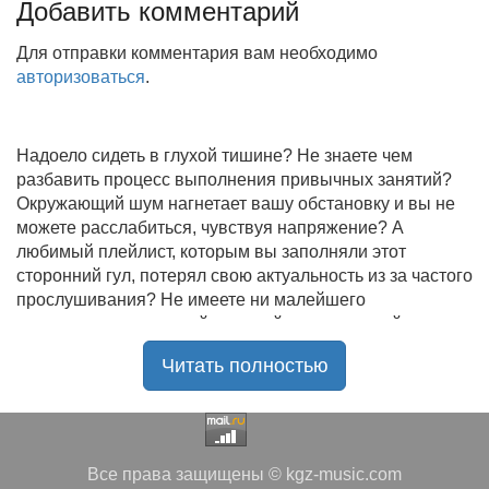
Добавить комментарий
Для отправки комментария вам необходимо
авторизоваться
.
Надоело сидеть в глухой тишине? Не знаете чем
разбавить процесс выполнения привычных занятий?
Окружающий шум нагнетает вашу обстановку и вы не
можете расслабиться, чувствуя напряжение? А
любимый плейлист, которым вы заполняли этот
сторонний гул, потерял свою актуальность из за частого
прослушивания? Не имеете ни малейшего
представления, где найти новый качественный контент
на замену старому? В таком случае вы обратились по
Читать полностью
нужному адресу!
Музыкальный портал KGZ Music
с большой
радостью приветствует своих старых и новых
слушателей! Специально для вас мы заготовили
Все права защищены © kgz-music.com
чудесную подборку самых лучших песен всех времён