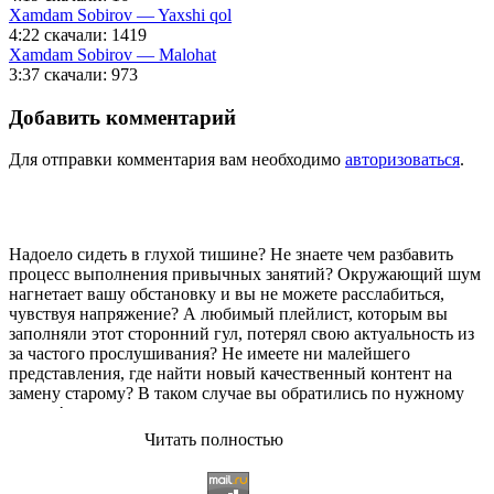
Xamdam Sobirov — Yaxshi qol
4:22
скачали: 1419
Xamdam Sobirov — Malohat
3:37
скачали: 973
Добавить комментарий
Для отправки комментария вам необходимо
авторизоваться
.
Надоело сидеть в глухой тишине? Не знаете чем разбавить
процесс выполнения привычных занятий? Окружающий шум
нагнетает вашу обстановку и вы не можете расслабиться,
чувствуя напряжение? А любимый плейлист, которым вы
заполняли этот сторонний гул, потерял свою актуальность из
за частого прослушивания? Не имеете ни малейшего
представления, где найти новый качественный контент на
замену старому? В таком случае вы обратились по нужному
адресу!
Читать полностью
Музыкальный портал KGZ Music
с большой радостью
приветствует своих старых и новых слушателей! Специально
для вас мы заготовили чудесную подборку самых лучших