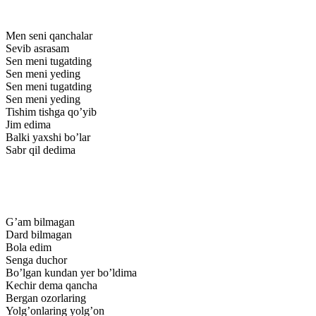
Men seni qanchalar
Sevib asrasam
Sen meni tugatding
Sen meni yeding
Sen meni tugatding
Sen meni yeding
Tishim tishga qo’yib
Jim edima
Balki yaxshi bo’lar
Sabr qil dedima
G’am bilmagan
Dard bilmagan
Bola edim
Senga duchor
Bo’lgan kundan yer bo’ldima
Kechir dema qancha
Bergan ozorlaring
Yolg’onlaring yolg’on