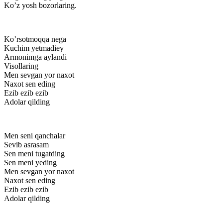
Ko’z yosh bozorlaring.
Ko’rsotmoqqa nega
Kuchim yetmadiey
Armonimga aylandi
Visollaring
Men sevgan yor naxot
Naxot sen eding
Ezib ezib ezib
Adolar qilding
Men seni qanchalar
Sevib asrasam
Sen meni tugatding
Sen meni yeding
Men sevgan yor naxot
Naxot sen eding
Ezib ezib ezib
Adolar qilding