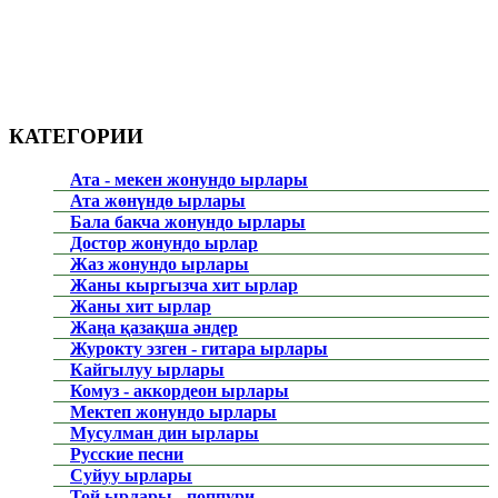
КАТЕГОРИИ
Ата - мекен жонундо ырлары
Ата жөнүндө ырлары
Бала бакча жонундо ырлары
Достор жонундо ырлар
Жаз жонундо ырлары
Жаны кыргызча хит ырлар
Жаны хит ырлар
Жаңа қазақша әндер
Журокту эзген - гитара ырлары
Кайгылуу ырлары
Комуз - аккордеон ырлары
Мектеп жонундо ырлары
Мусулман дин ырлары
Русские песни
Суйуу ырлары
Той ырлары - поппури