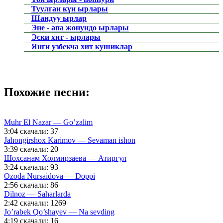
Туулган күн ырлары
Шандуу ырлар
Эне - апа жонундо ырлары
Эски хит - ырлары
Янги узбекча хит кушиклар
Похожие песни:
Muhr El Nazar — Go’zalim
3:04
скачали: 37
Jahongirshox Karimov — Sevaman ishon
3:39
скачали: 20
Шохсанам Холмирзаева — Атиргул
3:24
скачали: 93
Ozoda Nursaidova — Doppi
2:56
скачали: 86
Dilnoz — Saharlarda
2:42
скачали: 1269
Jo’rabek Qo’shayev — Na sevding
4:19
скачали: 16