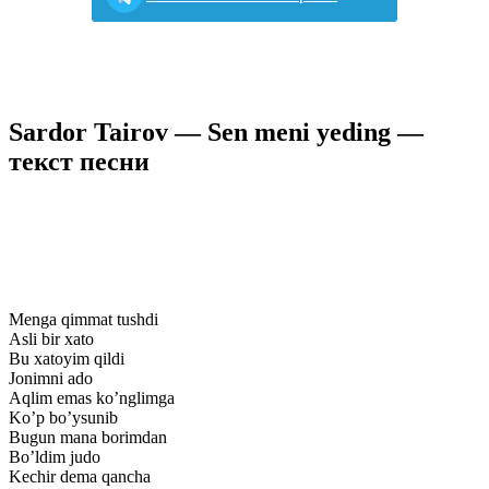
Sardor Tairov — Sen meni yeding —
текст песни
Menga qimmat tushdi
Asli bir xato
Bu xatoyim qildi
Jonimni ado
Aqlim emas ko’nglimga
Ko’p bo’ysunib
Bugun mana borimdan
Bo’ldim judo
Kechir dema qancha