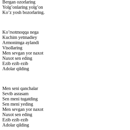
Bergan ozorlaring
Yolg’onlaring yolg’on
Ko’z yosh bozorlaring.
Ko’rsotmoqqa nega
Kuchim yetmadiey
Armonimga aylandi
Visollaring
Men sevgan yor naxot
Naxot sen eding
Ezib ezib ezib
Adolar qilding
Men seni qanchalar
Sevib asrasam
Sen meni tugatding
Sen meni yeding
Men sevgan yor naxot
Naxot sen eding
Ezib ezib ezib
Adolar qilding