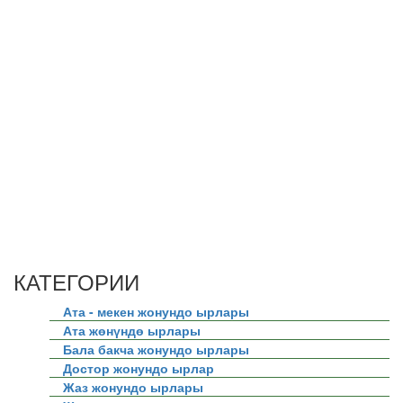
КАТЕГОРИИ
Ата - мекен жонундо ырлары
Ата жөнүндө ырлары
Бала бакча жонундо ырлары
Достор жонундо ырлар
Жаз жонундо ырлары