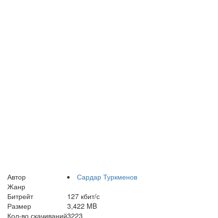
Автор
Сардар Туркменов
Жанр
Битрейт
127 кбит/с
Размер
3,422 MB
Кол-во скачиваний
3223