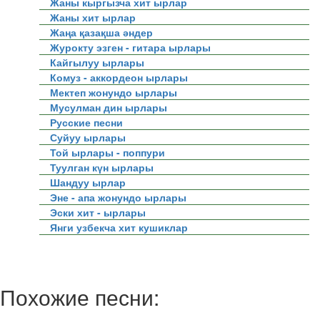
Жаны кыргызча хит ырлар
Жаны хит ырлар
Жаңа қазақша әндер
Журокту эзген - гитара ырлары
Кайгылуу ырлары
Комуз - аккордеон ырлары
Мектеп жонундо ырлары
Мусулман дин ырлары
Русские песни
Суйуу ырлары
Той ырлары - поппури
Туулган күн ырлары
Шандуу ырлар
Эне - апа жонундо ырлары
Эски хит - ырлары
Янги узбекча хит кушиклар
Похожие песни: