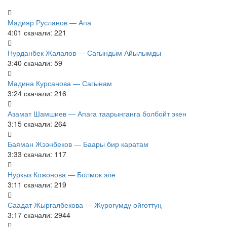
Мадияр Русланов — Апа
4:01
скачали: 221
Нурданбек Жалалов — Сагындым Айылымды
3:40
скачали: 59
Мадина Курсанова — Сагынам
3:24
скачали: 216
Азамат Шамшиев — Апага таарынганга болбойт экен
3:15
скачали: 264
Баяман Жээнбеков — Баары бир каратам
3:33
скачали: 117
Нуркыз Кожонова — Болмок эле
3:11
скачали: 219
Саадат Жыргалбекова — Жүрөгүмдү ойготтуң
3:17
скачали: 2944