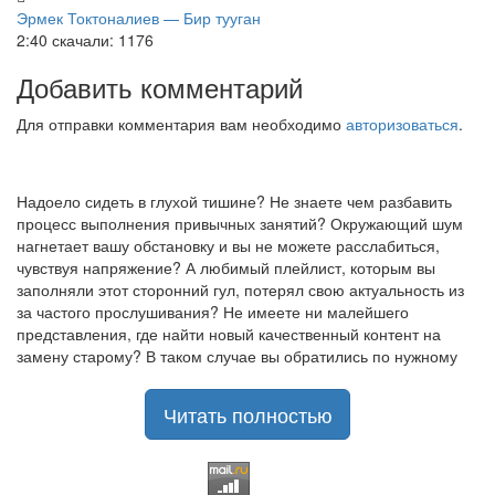
Эрмек Токтоналиев — Бир тууган
2:40
скачали: 1176
Добавить комментарий
Для отправки комментария вам необходимо
авторизоваться
.
Надоело сидеть в глухой тишине? Не знаете чем разбавить
процесс выполнения привычных занятий? Окружающий шум
нагнетает вашу обстановку и вы не можете расслабиться,
чувствуя напряжение? А любимый плейлист, которым вы
заполняли этот сторонний гул, потерял свою актуальность из
за частого прослушивания? Не имеете ни малейшего
представления, где найти новый качественный контент на
замену старому? В таком случае вы обратились по нужному
адресу!
Музыкальный портал KGZ Music
Читать полностью
с большой радостью
приветствует своих старых и новых слушателей! Специально
для вас мы заготовили чудесную подборку самых лучших
песен всех времён во всех жанровых стилистиках. Огромное