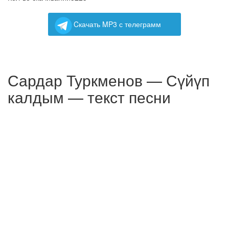
Cкачать MP3 с телеграмм
Сардар Туркменов — Сүйүп
калдым — текст песни