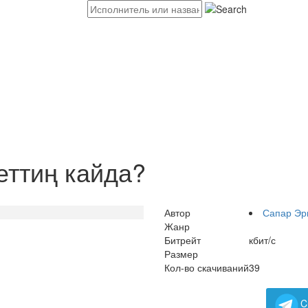
еттиң кайда?
Автор
Сапар Эр
Жанр
Битрейт
кбит/с
Размер
Кол-во скачиваний
39
C