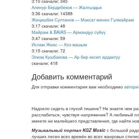
3:10
скачали: 345
Алинур Бердибеков — Жалгыздык
3:36
скачали: 14388
Жеңишбек Султанов — Максат менен Гүлмайрам
3:17
скачали: 48
Майрам & BAIAS — Армандуу сүйүү
3:47
скачали: 59
Ислам Жиас — Коз жашым
3:15
скачали: 72
Элиза Кушбакова — Ар бир кесип ардактуу
скачали: 418
Добавить комментарий
Для отправки комментария вам необходимо
автори
Надоело сидеть в глухой тишине? Не знаете чем р
расслабиться, чувствуя напряжение? А любимый пле
имеете ни малейшего представления, где найти нов
Музыкальный портал KGZ Music
с большой радо
лучших песен всех времён во всех жанровых стили