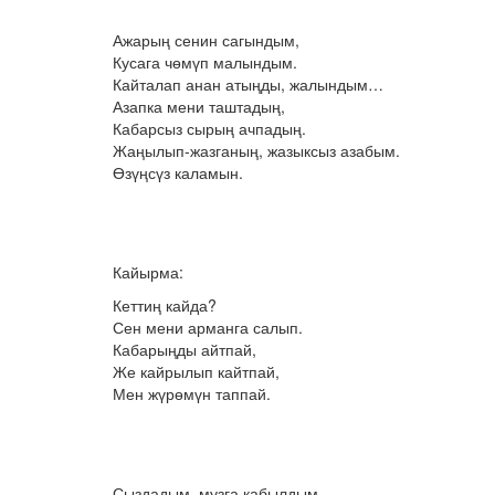
Ажарың сенин сагындым,
Кусага чөмүп малындым.
Кайталап анан атыңды, жалындым…
Азапка мени таштадың,
Кабарсыз сырың ачпадың.
Жаңылып-жазганың, жазыксыз азабым.
Өзүңсүз каламын.
Кайырма:
Кеттиң кайда?
Сен мени арманга салып.
Кабарыңды айтпай,
Же кайрылып кайтпай,
Мен жүрөмүн таппай.
Сыздадым, музга кабылдым,