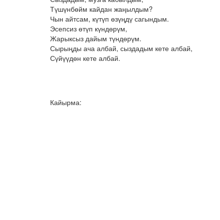
Түшүнбөйм кайдан жаңылдым?
Чын айтсам, күтүп өзүңдү сагындым.
Эсепсиз өтүп күндөрүм,
Жарыксыз дайым түндөрүм.
Сырыңды ача албай, сыздадым кете албай,
Сүйүүдөн кете албай.
Кайырма: