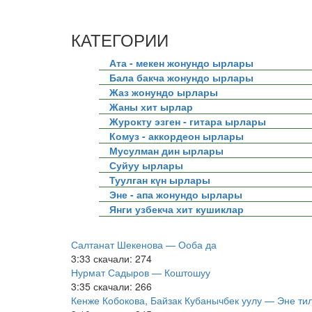
КАТЕГОРИИ
Ата - мекен жонундо ырлары
Бала бакча жонундо ырлары
Жаз жонундо ырлары
Жаны хит ырлар
Журокту эзген - гитара ырлары
Комуз - аккордеон ырлары
Мусулман дин ырлары
Суйуу ырлары
Туулган күн ырлары
Эне - апа жонундо ырлары
Янги узбекча хит кушиклар
Салтанат Шекенова — Ооба да
3:33
скачали: 274
Нурмат Садыров — Коштошуу
3:35
скачали: 266
Кенже Кобокова, Байзак Кубанычбек уулу — Эне ти