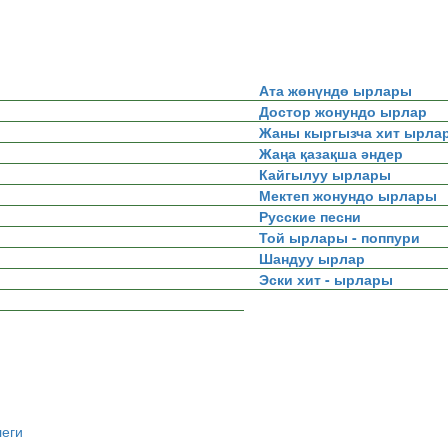
Ата жөнүндө ырлары
Достор жонундо ырлар
Жаны кыргызча хит ырла
Жаңа қазақша әндер
Кайгылуу ырлары
Мектеп жонундо ырлары
Русские песни
Той ырлары - поппури
Шандуу ырлар
Эски хит - ырлары
леги