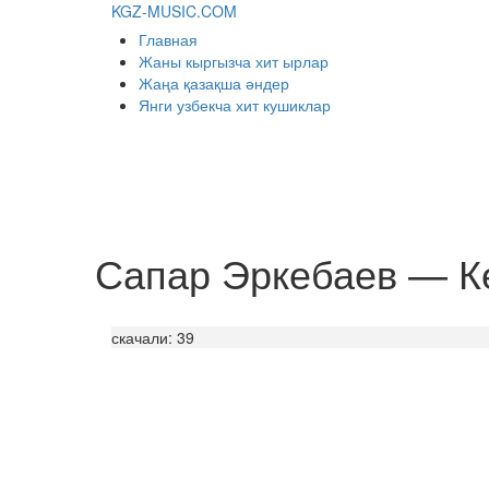
KGZ-MUSIC.COM
Главная
Жаны кыргызча хит ырлар
Жаңа қазақша әндер
Янги узбекча хит кушиклар
Сапар Эркебаев — К
скачали: 39