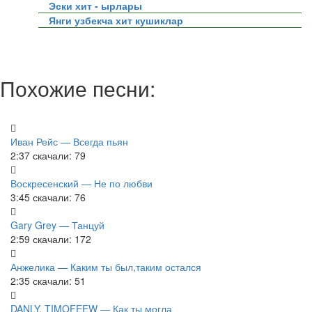
Эски хит - ырлары
Янги узбекча хит кушиклар
Похожие песни:
Иван Рейс — Всегда пьян
2:37
скачали: 79
Воскресенский — Не по любви
3:45
скачали: 76
Gary Grey — Танцуй
2:59
скачали: 172
Анжелика — Каким ты был,таким остался
2:35
скачали: 51
DANLY, TIMOFEEW — Как ты могла