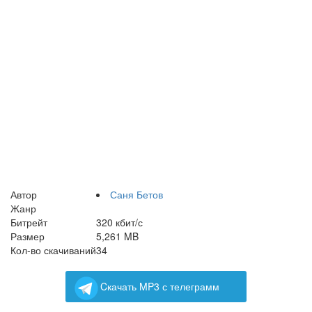
Автор
Саня Бетов
Жанр
Битрейт
320 кбит/с
Размер
5,261 MB
Кол-во скачиваний
34
Cкачать MP3 с телеграмм