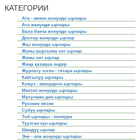
КАТЕГОРИИ
Ата - мекен жонундо ырлары
Ата жөнүндө ырлары
Бала бакча жонундо ырлары
Достор жонундо ырлар
Жаз жонундо ырлары
Жаны кыргызча хит ырлар
Жаны хит ырлар
Жаңа қазақша әндер
Журокту эзген - гитара ырлары
Кайгылуу ырлары
Комуз - аккордеон ырлары
Мектеп жонундо ырлары
Мусулман дин ырлары
Русские песни
Суйуу ырлары
Той ырлары - поппури
Туулган күн ырлары
Шандуу ырлар
Эне - апа жонундо ырлары