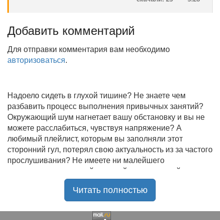
Добавить комментарий
Для отправки комментария вам необходимо
авторизоваться
.
Надоело сидеть в глухой тишине? Не знаете чем
разбавить процесс выполнения привычных занятий?
Окружающий шум нагнетает вашу обстановку и вы не
можете расслабиться, чувствуя напряжение? А
любимый плейлист, которым вы заполняли этот
сторонний гул, потерял свою актуальность из за частого
прослушивания? Не имеете ни малейшего
представления, где найти новый качественный контент
на замену старому? В таком случае вы обратились по
Читать полностью
нужному адресу!
Музыкальный портал KGZ Music
с большой
радостью приветствует своих старых и новых