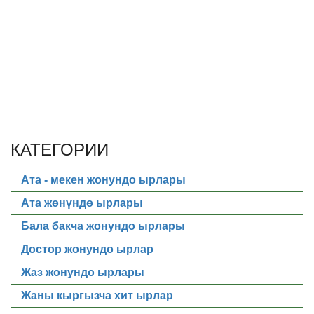
КАТЕГОРИИ
Ата - мекен жонундо ырлары
Ата жөнүндө ырлары
Бала бакча жонундо ырлары
Достор жонундо ырлар
Жаз жонундо ырлары
Жаны кыргызча хит ырлар