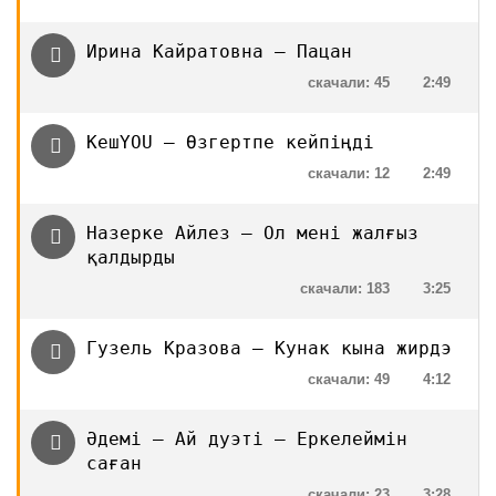
Ирина Кайратовна — Пацан
скачали: 45
2:49
KeшYOU — Өзгертпе кейпіңді
скачали: 12
2:49
Назерке Айлез — Ол мені жалғыз
қалдырды
скачали: 183
3:25
Гузель Кразова — Кунак кына жирдэ
скачали: 49
4:12
Әдемі — Ай дуэті — Еркелеймін
саған
скачали: 23
3:28