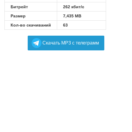
Битрейт
262 кбит/с
Размер
7,435 MB
Кол-во скачиваний
63
Cкачать MP3 с телеграмм