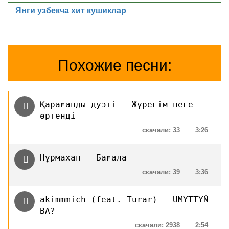
Янги узбекча хит кушиклар
Похожие песни:
Қарағанды дуэті — Жүрегім неге
өртенді
скачали: 33
3:26
Нұрмахан — Бағала
скачали: 39
3:36
akimmmich (feat. Turar) — UMYTTYŃ
BA?
скачали: 2938
2:54