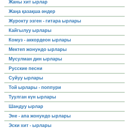
Жаны хит ырлар
Жаңа қазақша әндер
Журокту эзген - гитара ырлары
Кайгылуу ырлары
Комуз - аккордеон ырлары
Мектеп жонундо ырлары
Мусулман дин ырлары
Русские песни
Суйуу ырлары
Той ырлары - поппури
Туулган күн ырлары
Шандуу ырлар
Эне - апа жонундо ырлары
Эски хит - ырлары