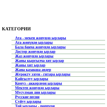
КАТЕГОРИИ
Ата - мекен жонундо ырлары
Ата жөнүндө ырлары
Бала бакча жонундо ырлары
Достор жонундо ырлар
Жаз жонундо ырлары
Жаны кыргызча хит ырлар
Жаны хит ырлар
Жаңа қазақша әндер
Журокту эзген - гитара ырлары
Кайгылуу ырлары
Комуз - аккордеон ырлары
Мектеп жонундо ырлары
Мусулман дин ырлары
Русские песни
Суйуу ырлары
Той ырлары - поппури