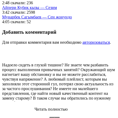
2:48
скачали: 236
Айпери Кубик кызы — Сезим
3:42
скачали: 2598
Мунарбек Сагымбаев — Сен жонундо
4:05
скачали: 52
Добавить комментарий
Для отправки комментария вам необходимо
авторизоваться
.
Надоело сидеть в глухой тишине? Не знаете чем разбавить
процесс выполнения привычных занятий? Окружающий шум
нагнетает вашу обстановку и вы не можете расслабиться,
чувствуя напряжение? А любимый плейлист, которым вы
заполняли этот сторонний гул, потерял свою актуальность из
за частого прослушивания? Не имеете ни малейшего
представления, где найти новый качественный контент на
замену старому? В таком случае вы обратились по нужному
адресу!
Читать полностью
Музыкальный портал KGZ Music
с большой радостью
приветствует своих старых и новых слушателей! Специально