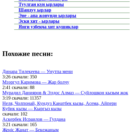
Туулган күн ырлары
Шандуу ырлар
Эне - апа жонундо ырлары
Эски хит - ырлары
Янги узбекча хит кушиклар
Похожие песни:
Динара Тилекеева — Унутпа мени
3:26
скачали: 350
Мээргул Каримова — Жар болчу
2:41
скачали: 88
Мурадил Данияров & Элдос Алмаз — Суйлошкон кызым жок
3:19
скачали: 11357
Неля, Чолпонай, Кундуз Канатбек кызы, Асема, Айпери
Кубик кызы — Кыргыз кызы
скачали: 102
Аскербек Исраилов — Гулдана
3:21
скачали: 165
Жеңіс Жанат — Бекежаным