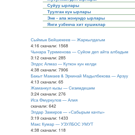
Суйуу ырлары
Туулган күн ырлары
Эне - апа жонундо ырлары
Янги узбекча хит кушиклар
Сыймык Бейшекеев — Жаркылдагым
4:16
скачали: 1568
Чынара Туркменова — Суйом деп айта албадым
3:12
скачали: 285
Элдос Алмаз — Куткон кун келди
4:38
скачали: 7906
Бакыт Мамаев & Эркинай Мадылбекова — Арзуу
4:13
скачали: 65
Жаманкул кызы — Сезимдешим
3:24
скачали: 276
Иса Өмүркулов — Алия
скачали: 642
Элдар Замиров — «Сабырым качты»
3:19
скачали: 1433
Макс Кумар — УЗУЛБОС УМУТ
4:38
скачали: 118