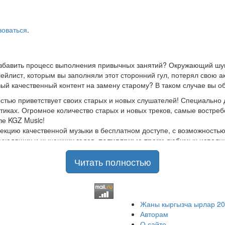
зоваться
.
азбавить процесс выполнения привычных занятий? Окружающий шум
йлист, которым вы заполняли этот сторонний гул, потерял свою а
ый качественный контент на замену старому? В таком случае вы о
стью приветствует своих старых и новых слушателей! Специально 
стиках. Огромное количество старых и новых треков, самые востр
ле KGZ Music!
кцию качественной музыки в бесплатном доступе, с возможность
ы уходящих и нынешних годов,
популярные треки
любимых исполнит
Читать полностью
шой музыкальный ассортимент на любой вкус, и все это только на
отбирая
самые лучшие песни
в различных музыкальных направлен
классному, тщательно подобранному контенту, и предлагаем вам 
граниченный доступ к безлимитному скачиванию абсолютно
беспла
Жаны кыргызча ырлар 2
ием публикуемых песен, и оперативно устраняет любые возникающие
Авторам
ться с нашей командой и сообщить о проблемах, мешающих вам в п
О сайте