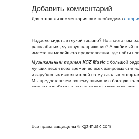
Добавить комментарий
Для отправки комментария вам необходимо
автори
Надоело сидеть в глухой тишине? Не знаете чем р
расслабиться, чувствуя напряжение? А любимый пле
имеете ни малейшего представления, где найти нов
Музыкальный портал KGZ Music
с большой радо
лучших песен всех времён во всех жанровых стили
и зарубежных исполнителей на музыкальном порта
Мы предоставляем вашему вниманию богатую колле
свежие альбомы
и новые релизы этого года, хит
старых времен.
Регулярные обновления, постоянные новинки, боль
ответственностью подходит к созданию подборок, 
Мы предоставляем вам бесплатный доступ к перво
перед загрузкой. Мы также предоставляем вам нео
Все права защищены © kgz-music.com
Music внимательно следит за качественным звучан
неполадки в процессе, то вы всегда можете связа