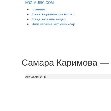
KGZ-MUSIC.COM
Главная
Жаны кыргызча хит ырлар
Жаңа қазақша әндер
Янги узбекча хит кушиклар
Самара Каримова — 
скачали: 216