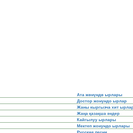
Ата жөнүндө ырлары
Достор жонундо ырлар
Жаны кыргызча хит ырла
Жаңа қазақша әндер
Кайгылуу ырлары
Мектеп жонундо ырлары
Русские песни