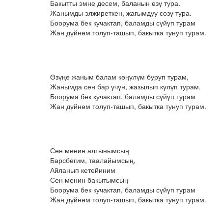
Бакытты эмне десем, баланын өзү тура.
Жанымды элжиреткен, жагымдуу сөзү тура.
Боорума бек кучактап, баламды сүйүп турам
Жан дүйнөм толуп-ташып, бакытка тунуп турам.
Өзүңө жаным балам көңүлүм буруп турам,
Жанымда сен бар үчүн, жазылып күлүп турам.
Боорума бек кучактап, баламды сүйүп турам
Жан дүйнөм толуп-ташып, бакытка тунуп турам.
Сен менин алтынымсың
Барсбегим, таалайымсың,
Айланып кетейиним
Сен менин бакытымсың
Боорума бек кучактап, баламды сүйүп турам
Жан дүйнөм толуп-ташып, бакытка тунуп турам.