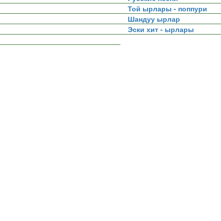
Той ырлары - поппури
Шандуу ырлар
Эски хит - ырлары