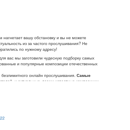
 нагнетает вашу обстановку и вы не можете
ктуальность из за частого прослушивания? Не
братились по нужному адресу!
для вас мы заготовили чудесную подборку самых
ебованные и популярные композиции отечественных
ю безлимитного онлайн прослушивания.
Самые
елей, и актуальные, всеми известные композиции
 платформе KGZ Music. Наша команда с большой
иях.
возможность предварительного прослушивания
тно и без регистрации
. Музыкальный портал KGZ
022
 неудобства. И если у вас появились какие либо
олноценном использовании данного сайта. С