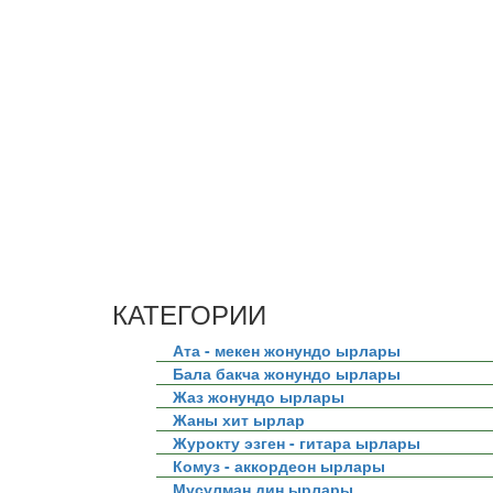
КАТЕГОРИИ
Ата - мекен жонундо ырлары
Бала бакча жонундо ырлары
Жаз жонундо ырлары
Жаны хит ырлар
Журокту эзген - гитара ырлары
Комуз - аккордеон ырлары
Мусулман дин ырлары