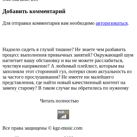
Добавить комментарий
Для отправки комментария вам необходимо
авторизоваться
.
Надоело сидеть в глухой тишине? Не знаете чем разбавить
процесс выполнения привычных занятий? Окружающий шум
нагнетает вашу обстановку и вы не можете расслабиться,
чувствуя напряжение? А любимый плейлист, которым вы
заполняли этот сторонний гул, потерял свою актуальность из
за частого прослушивания? Не имеете ни малейшего
представления, где найти новый качественный контент на
замену старому? В таком случае вы обратились по нужному
адресу!
Читать полностью
Музыкальный портал KGZ Music
с большой радостью
приветствует своих старых и новых слушателей! Специально
для вас мы заготовили чудесную подборку самых лучших
песен всех времён во всех жанровых стилистиках. Огромное
количество старых и новых треков, самые востребованные и
Все права защищены © kgz-music.com
популярные композиции отечественных и зарубежных
исполнителей на музыкальном портале KGZ Music!