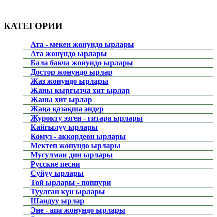
КАТЕГОРИИ
Ата - мекен жонундо ырлары
Ата жөнүндө ырлары
Бала бакча жонундо ырлары
Достор жонундо ырлар
Жаз жонундо ырлары
Жаны кыргызча хит ырлар
Жаны хит ырлар
Жаңа қазақша әндер
Журокту эзген - гитара ырлары
Кайгылуу ырлары
Комуз - аккордеон ырлары
Мектеп жонундо ырлары
Мусулман дин ырлары
Русские песни
Суйуу ырлары
Той ырлары - поппури
Туулган күн ырлары
Шандуу ырлар
Эне - апа жонундо ырлары