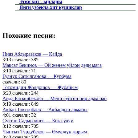
Эски хит - ырлары
Янги узбекча хит кушиклар
Похожие песни:
Нияз Абдыразаков — Кайда
3:13
скачали: 385
Максат Бекинов — Ой женем уйлон деди мага
3:10
скачали: 71
Гулнур Сатылганова — Курбума
скачали: 80
Тотомидин Жолдошов — Жубайым
3:29
скачали: 244
Аида Багышбекова — Мени сүйгөн бир адам бар
3:19
скачали: 849
Акбар Токторбаев — Акбардын арманы
4:01
скачали: 32
Султан Садыралиев — Кок сулуу
3:12
скачали: 705
Чынгыз Турдубеков — Өмүрлүк жарым
3:40
скачали: 205