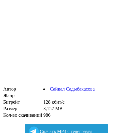
Автор
Сайкал Садыбакасова
Жанр
Битрейт
128 кбит/с
Размер
3,157 MB
Кол-во скачиваний
986
Cкачать MP3 с телеграмм