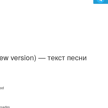
w version) — текст песни
bod
osmadim