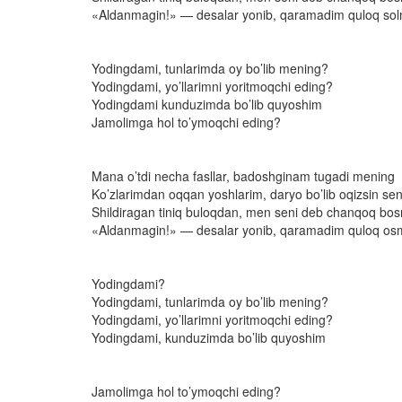
«Aldanmagin!» — desalar yonib, qaramadim quloq so
Yodingdami, tunlarimda oy bo’lib mening?
Yodingdami, yo’llarimni yoritmoqchi eding?
Yodingdami kunduzimda bo’lib quyoshim
Jamolimga hol to’ymoqchi eding?
Mana o’tdi necha fasllar, badoshginam tugadi mening
Ko’zlarimdan oqqan yoshlarim, daryo bo’lib oqizsin sen
Shildiragan tiniq buloqdan, men seni deb chanqoq b
«Aldanmagin!» — desalar yonib, qaramadim quloq o
Yodingdami?
Yodingdami, tunlarimda oy bo’lib mening?
Yodingdami, yo’llarimni yoritmoqchi eding?
Yodingdami, kunduzimda bo’lib quyoshim
Jamolimga hol to’ymoqchi eding?