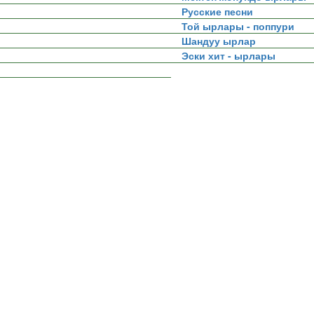
Русские песни
Той ырлары - поппури
Шандуу ырлар
Эски хит - ырлары