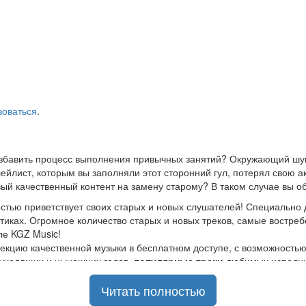
зоваться
.
азбавить процесс выполнения привычных занятий? Окружающий шум
йлист, которым вы заполняли этот сторонний гул, потерял свою а
ый качественный контент на замену старому? В таком случае вы о
стью приветствует своих старых и новых слушателей! Специально 
стиках. Огромное количество старых и новых треков, самые востр
ле KGZ Music!
кцию качественной музыки в бесплатном доступе, с возможность
ы уходящих и нынешних годов,
популярные треки
любимых исполнит
Читать полностью
шой музыкальный ассортимент на любой вкус, и все это только на