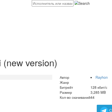
(new version)
Автор
Rayhon
Жанр
Битрейт
128 кбит/с
Размер
3,285 MB
Кол-во скачиваний
44
C