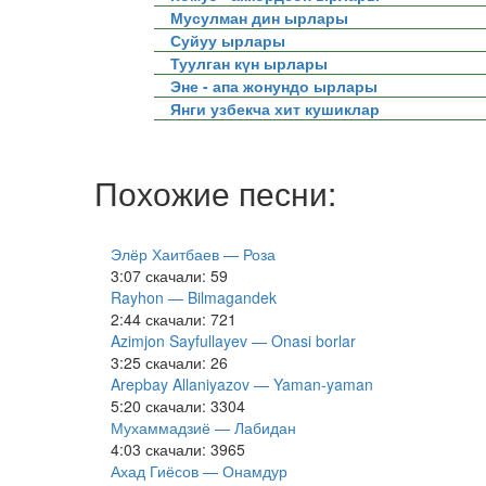
Мусулман дин ырлары
Суйуу ырлары
Туулган күн ырлары
Эне - апа жонундо ырлары
Янги узбекча хит кушиклар
Похожие песни:
Элёр Хаитбаев — Роза
3:07
скачали: 59
Rayhon — Bilmagandek
2:44
скачали: 721
Azimjon Sayfullayev — Onasi borlar
3:25
скачали: 26
Arepbay Allaniyazov — Yaman-yaman
5:20
скачали: 3304
Мухаммадзиё — Лабидан
4:03
скачали: 3965
Ахад Гиёсов — Онамдур