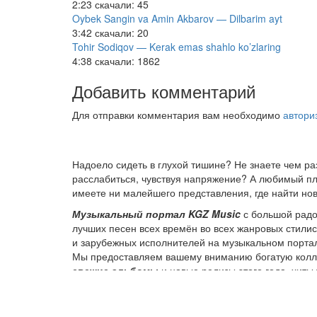
2:23
скачали: 45
Oybek Sangin va Amin Akbarov — Dilbarim ayt
3:42
скачали: 20
Tohir Sodiqov — Kerak emas shahlo ko’zlaring
4:38
скачали: 1862
Добавить комментарий
Для отправки комментария вам необходимо
автори
Надоело сидеть в глухой тишине? Не знаете чем р
расслабиться, чувствуя напряжение? А любимый пле
имеете ни малейшего представления, где найти нов
Музыкальный портал KGZ Music
с большой радо
лучших песен всех времён во всех жанровых стили
и зарубежных исполнителей на музыкальном порта
Мы предоставляем вашему вниманию богатую колле
свежие альбомы
и новые релизы этого года, хит
старых времен.
Регулярные обновления, постоянные новинки, боль