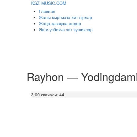
KGZ-MUSIC.COM
Главная
Жаны кыргызча хит ырлар
Жаңа қазақша әндер
Янги узбекча хит кушиклар
Rayhon — Yodingdami 
3:00
скачали: 44