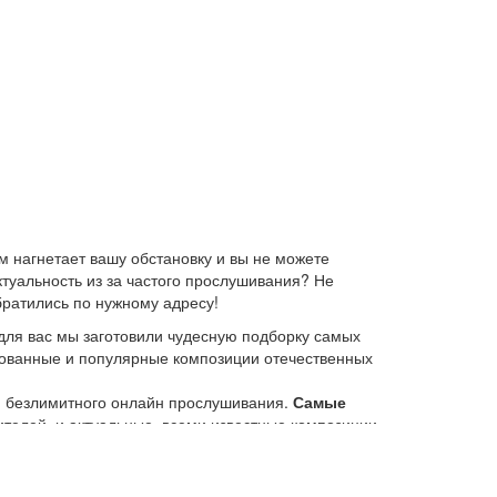
 нагнетает вашу обстановку и вы не можете
ктуальность из за частого прослушивания? Не
братились по нужному адресу!
для вас мы заготовили чудесную подборку самых
ебованные и популярные композиции отечественных
ю безлимитного онлайн прослушивания.
Самые
елей, и актуальные, всеми известные композиции
 платформе KGZ Music. Наша команда с большой