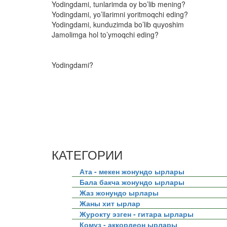
Yodingdami, tunlarimda oy bo’lib mening?
Yodingdami, yo’llarimni yoritmoqchi eding?
Yodingdami, kunduzimda bo’lib quyoshim
Jamolimga hol to’ymoqchi eding?
Yodingdami?
КАТЕГОРИИ
Ата - мекен жонундо ырлары
Бала бакча жонундо ырлары
Жаз жонундо ырлары
Жаны хит ырлар
Журокту эзген - гитара ырлары
Комуз - аккордеон ырлары