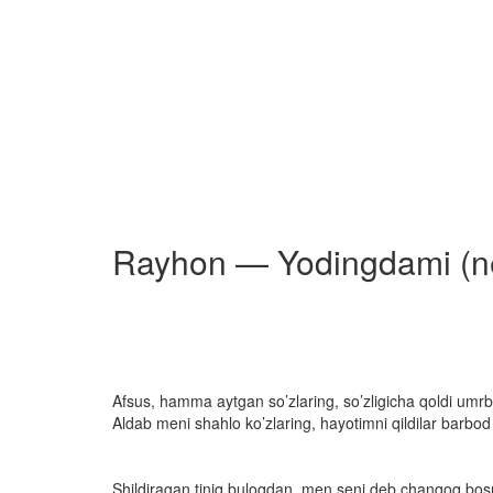
Rayhon — Yodingdami (ne
Afsus, hamma aytgan so’zlaring, so’zligicha qoldi umr
Aldab meni shahlo ko’zlaring, hayotimni qildilar barbod
Shildiragan tiniq buloqdan, men seni deb chanqoq b