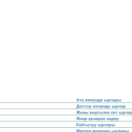
Ата жөнүндө ырлары
Достор жонундо ырлар
Жаны кыргызча хит ырла
Жаңа қазақша әндер
Кайгылуу ырлары
Мектеп жонундо ырлары