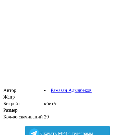
Автор
Рамазан Адылбеков
Жанр
Битрейт
кбит/с
Размер
Кол-во скачиваний
29
Cкачать MP3 с телеграмм