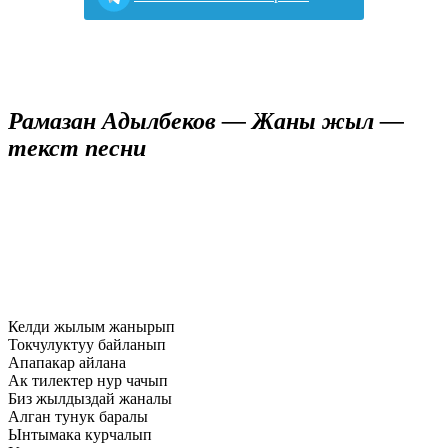
Рамазан Адылбеков — Жаны жыл —
текст песни
Келди жылым жанырып
Токчулуктуу байланып
Апапакар айлана
Ак тилектер нур чачып
Биз жылдыздай жаналы
Алган тунук баралы
Ынтымака курчалып