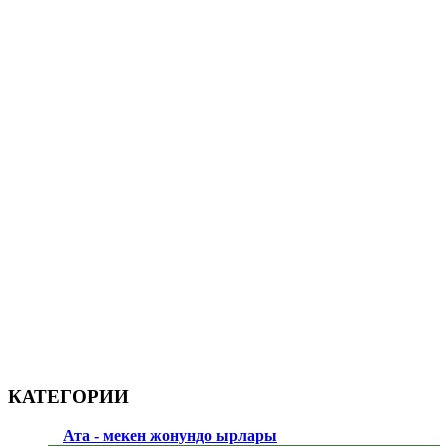
КАТЕГОРИИ
Ата - мекен жонундо ырлары