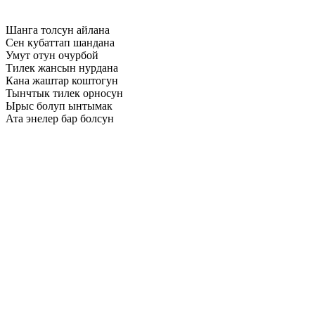
Шанга толсун айлана
Сен кубаттап шандана
Умут отун очурбой
Тилек жансын нурдана
Кана жаштар коштогун
Тынчтык тилек орносун
Ырыс болуп ынтымак
Ата энелер бар болсун