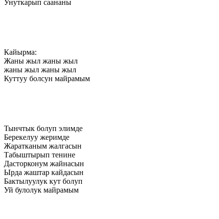
Унуткарып саананы
Кайырма:
Жаны жыл жаны жыл
жаны жыл жаны жыл
Куттуу болсун майрамым
Тынчтык болуп элимде
Берекелуу жеримде
Жаратканым жалгасын
Табыштырып тенине
Дасторконум жайнасын
Ырда жаштар кайдасын
Бактылуулук кут болуп
Уй булолук майрамым