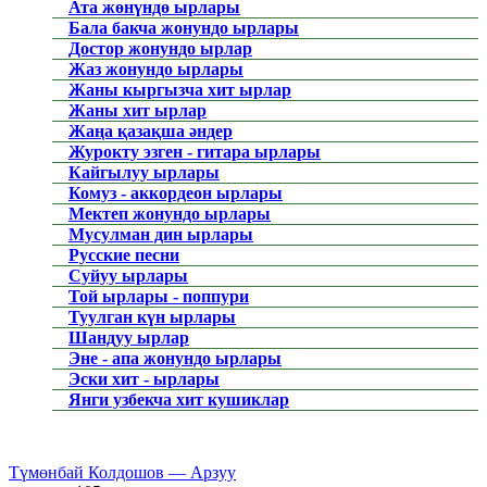
Ата жөнүндө ырлары
Бала бакча жонундо ырлары
Достор жонундо ырлар
Жаз жонундо ырлары
Жаны кыргызча хит ырлар
Жаны хит ырлар
Жаңа қазақша әндер
Журокту эзген - гитара ырлары
Кайгылуу ырлары
Комуз - аккордеон ырлары
Мектеп жонундо ырлары
Мусулман дин ырлары
Русские песни
Суйуу ырлары
Той ырлары - поппури
Туулган күн ырлары
Шандуу ырлар
Эне - апа жонундо ырлары
Эски хит - ырлары
Янги узбекча хит кушиклар
Түмөнбай Колдошов — Арзуу