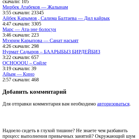
скачали: 105
Мирбек Атабеков — Жалынам
3:55
скачали: 23345
Айбек Карымов , Салима Балтаева — Дил кайрык
4:47
скачали: 3305
Марс — Ата-эне болосун
3:46
скачали: 223
Мээрим Карыпова — Санат насыят
4:26
скачали: 298
Нурмат Садыров – БААРЫБЫЗ БИРДЕЙБИЗ
3:22
скачали: 657
OCHOOOU – Сөйле
3:19
скачали: 39
Айым — Кино
2:57
скачали: 468
Добавить комментарий
Для отправки комментария вам необходимо
авторизоваться
.
Надоело сидеть в глухой тишине? Не знаете чем разбавить
процесс выполнения привычных занятий? Окружающий шум