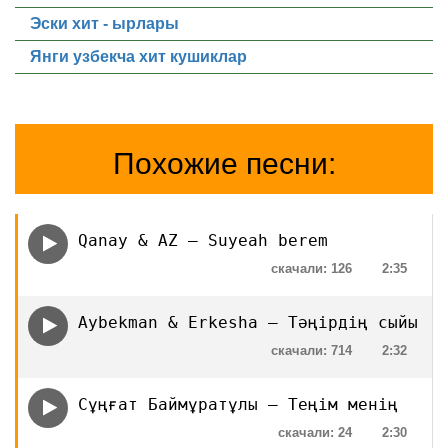
Эски хит - ырлары
Янги узбекча хит кушиклар
Похожие песни:
Qanay & AZ — Suyeah berem
скачали: 126
2:35
Aybekman & Erkesha — Тәңірдің сыйы
скачали: 714
2:32
Сұңғат Баймұратұлы — Теңім менің
скачали: 24
2:30