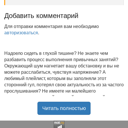
Добавить комментарий
Для отправки комментария вам необходимо
авторизоваться
.
Надоело сидеть в глухой тишине? Не знаете чем
разбавить процесс выполнения привычных занятий?
Окружающий шум нагнетает вашу обстановку и вы не
можете расслабиться, чувствуя напряжение? А
любимый плейлист, которым вы заполняли этот
сторонний гул, потерял свою актуальность из за частого
прослушивания? Не имеете ни малейшего
представления, где найти новый качественный контент
на замену старому? В таком случае вы обратились по
Читать полностью
нужному адресу!
Музыкальный портал KGZ Music
с большой
радостью приветствует своих старых и новых