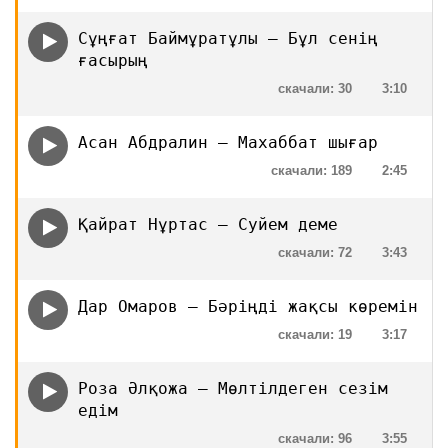
Сұңғат Баймұратұлы — Бұл сенің
ғасырың
скачали: 30
3:10
Асан Абдралин — Махаббат шығар
скачали: 189
2:45
Қайрат Нұртас — Суйем деме
скачали: 72
3:43
Дар Омаров — Бәріңді жақсы көремін
скачали: 19
3:17
Роза Әлқожа — Мөлтілдеген сезім
едім
скачали: 96
3:55