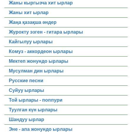
Жаны кыргызча хит ырлар
Жаны хит ырлар
Жаңа қазақша әндер
Журокту эзген - гитара ырлары
Кайгылуу ырлары
Комуз - аккордеон ырлары
Мектеп жонундо ырлары
Мусулман дин ырлары
Русские песни
Суйуу ырлары
Той ырлары - поппури
Туулган күн ырлары
Шандуу ырлар
Эне - апа жонундо ырлары