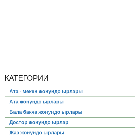
КАТЕГОРИИ
Ата - мекен жонундо ырлары
Ата жөнүндө ырлары
Бала бакча жонундо ырлары
Достор жонундо ырлар
Жаз жонундо ырлары