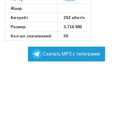
Жанр
Битрейт
252 кбит/с
Размер
3,716 MB
Кол-во скачиваний
55
Cкачать MP3 с телеграмм