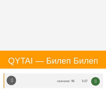
QYTAI — Билеп Билеп
скачали: 96
3:27