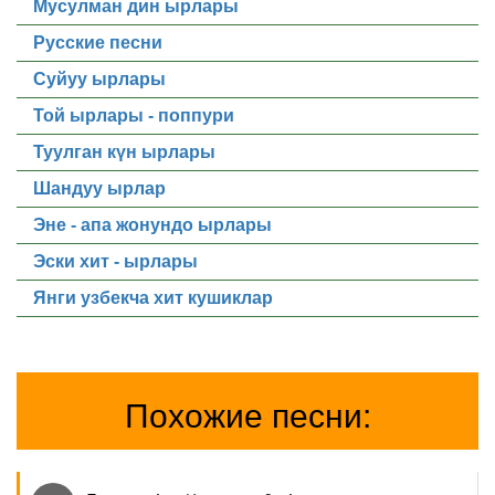
Мусулман дин ырлары
Русские песни
Суйуу ырлары
Той ырлары - поппури
Туулган күн ырлары
Шандуу ырлар
Эне - апа жонундо ырлары
Эски хит - ырлары
Янги узбекча хит кушиклар
Похожие песни: