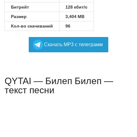
Битрейт
128 кбит/с
Размер
3,404 MB
Кол-во скачиваний
96
Cкачать MP3 с телеграмм
QYTAI — Билеп Билеп —
текст песни