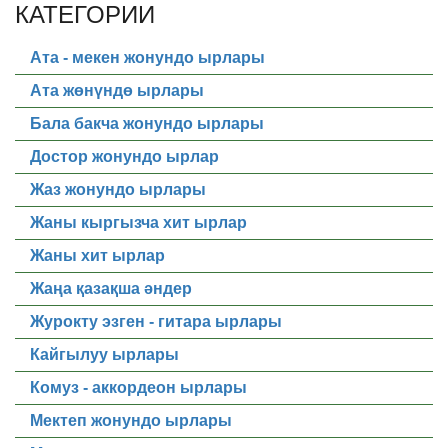
КАТЕГОРИИ
Ата - мекен жонундо ырлары
Ата жөнүндө ырлары
Бала бакча жонундо ырлары
Достор жонундо ырлар
Жаз жонундо ырлары
Жаны кыргызча хит ырлар
Жаны хит ырлар
Жаңа қазақша әндер
Журокту эзген - гитара ырлары
Кайгылуу ырлары
Комуз - аккордеон ырлары
Мектеп жонундо ырлары