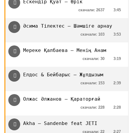
Ескендір Қуат — Өрік
скачали: 2637
3:45
Әсима Тілектес — Шәмшіге арнау
скачали: 103
3:53
Мереке Қалбаева — Менің Анам
скачали: 30
3:19
Елдос & Бейбарыс — Жұлдызым
скачали: 153
2:39
Олжас Әлжанов — Қараторғай
скачали: 228
2:28
Akha — Sandenbe feat JETI
скачали: 22
2:27