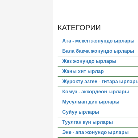
КАТЕГОРИИ
Ата - мекен жонундо ырлары
Бала бакча жонундо ырлары
Жаз жонундо ырлары
Жаны хит ырлар
Журокту эзген - гитара ырлар
Комуз - аккордеон ырлары
Мусулман дин ырлары
Суйуу ырлары
Туулган күн ырлары
Эне - апа жонундо ырлары