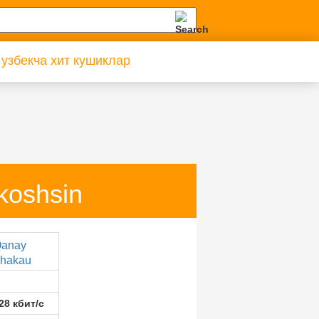
 узбекча хит кушиклар
koshsin
anay
hakau
28 кбит/с