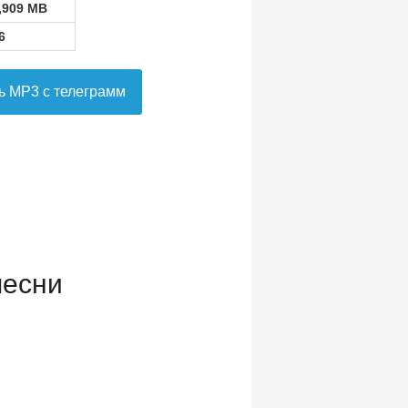
,909 MB
6
ь MP3 с телеграмм
песни