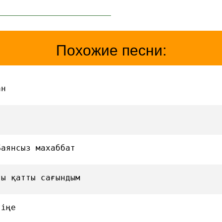
Похожие песни:
ан
Баянсыз махаббат
ты қатты сағындым
тіңе