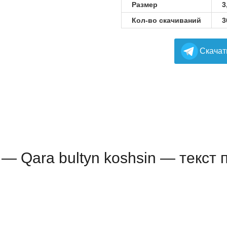
Размер
3
Кол-во скачиваний
3
Cкачат
 — Qara bultyn koshsin — текст 