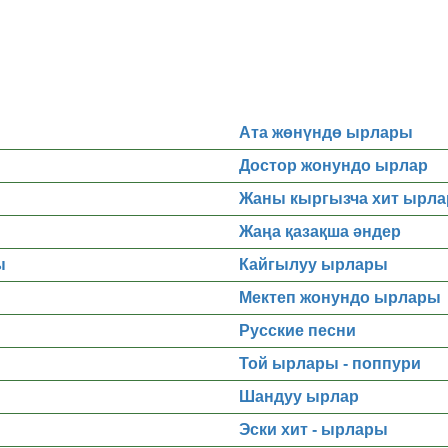
Ата жөнүндө ырлары
Достор жонундо ырлар
Жаны кыргызча хит ырла
Жаңа қазақша әндер
ы
Кайгылуу ырлары
Мектеп жонундо ырлары
Русские песни
Той ырлары - поппури
Шандуу ырлар
Эски хит - ырлары