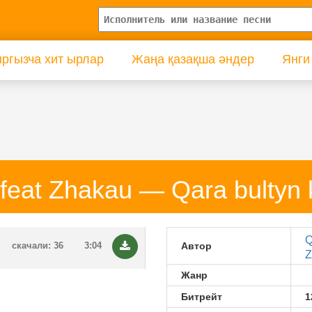
ргызча хит ырлар
Жаңа қазақша әндер
Янги
feat Zhakau — Qara bultyn 
Q
скачали: 36
3:04
Автор
Z
Жанр
Битрейт
1