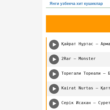
Янги узбекча хит кушиклар
Қайрат Нұртас — Арм
2Rar — Monster
Торегали Тореали — 
Kairat Nurtas — Қат
Серік Исахан — Суре