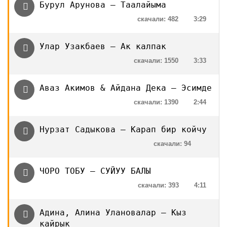
Бурул Арунова — Таалайыма
скачали: 482
3:29
Улар Узакбаев — Ак калпак
скачали: 1550
3:33
Аваз Акимов & Айдана Дека — Эсимде
скачали: 1390
2:44
Нурзат Садыкова — Карап бир койчу
скачали: 94
ЧОРО ТОБУ — СУЙУУ БАЛЫ
скачали: 393
4:11
Адина, Алина Улановалар — Кыз
кайрык