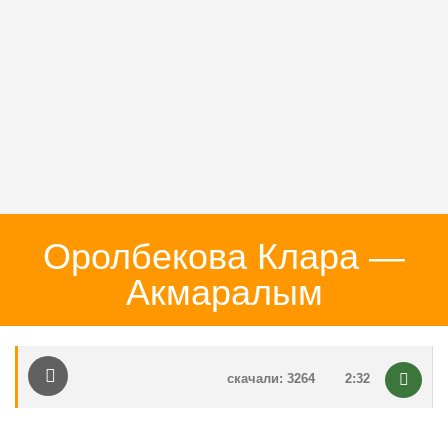
Оролбекова Клара —
Акмаралым
скачали: 3264
2:32