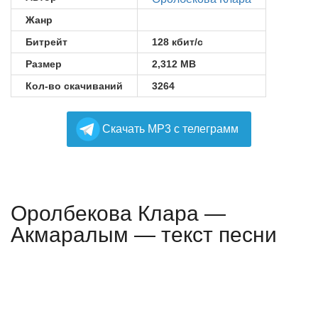
Жанр
Битрейт
128 кбит/с
Размер
2,312 MB
Кол-во скачиваний
3264
Cкачать MP3 с телеграмм
Оролбекова Клара —
Акмаралым — текст песни