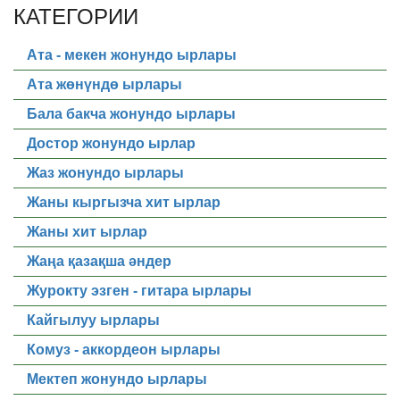
КАТЕГОРИИ
Ата - мекен жонундо ырлары
Ата жөнүндө ырлары
Бала бакча жонундо ырлары
Достор жонундо ырлар
Жаз жонундо ырлары
Жаны кыргызча хит ырлар
Жаны хит ырлар
Жаңа қазақша әндер
Журокту эзген - гитара ырлары
Кайгылуу ырлары
Комуз - аккордеон ырлары
Мектеп жонундо ырлары