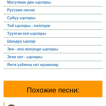
Мусулман дин ырлары
Русские песни
Суйуу ырлары
Той ырлары - поппури
Туулган күн ырлары
Шандуу ырлар
Эне - апа жонундо ырлары
Эски хит - ырлары
Янги узбекча хит кушиклар
Похожие песни: