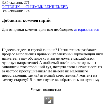
3:35
скачали: 271
ЭСТЕЛИК — СЫЙМЫК БЕЙШЕКЕЕВ
3:43
скачали: 174
Добавить комментарий
Для отправки комментария вам необходимо
авторизоваться
.
Надоело сидеть в глухой тишине? Не знаете чем разбавить
процесс выполнения привычных занятий? Окружающий шум
нагнетает вашу обстановку и вы не можете расслабиться,
чувствуя напряжение? А любимый плейлист, которым вы
заполняли этот сторонний гул, потерял свою актуальность из
за частого прослушивания? Не имеете ни малейшего
представления, где найти новый качественный контент на
замену старому? В таком случае вы обратились по нужному
адресу!
Читать полностью
Музыкальный портал KGZ Music
с большой радостью
приветствует своих старых и новых слушателей! Специально
для вас мы заготовили чудесную подборку самых лучших
песен всех времён во всех жанровых стилистиках. Огромное