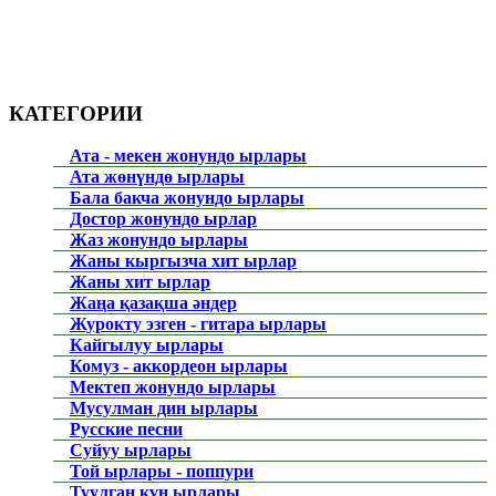
КАТЕГОРИИ
Ата - мекен жонундо ырлары
Ата жөнүндө ырлары
Бала бакча жонундо ырлары
Достор жонундо ырлар
Жаз жонундо ырлары
Жаны кыргызча хит ырлар
Жаны хит ырлар
Жаңа қазақша әндер
Журокту эзген - гитара ырлары
Кайгылуу ырлары
Комуз - аккордеон ырлары
Мектеп жонундо ырлары
Мусулман дин ырлары
Русские песни
Суйуу ырлары
Той ырлары - поппури
Туулган күн ырлары