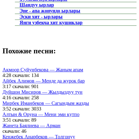
Шандуу ырлар
Эне - апа жонундо ырлары
Эски хит - ырлары
Янги узбекча хит кушиклар
Похожие песни:
Акмоор Суйунбекова — Жаным апам
4:28
скачали: 134
Айбек Алимов — Менде да журок бар
3:17
скачали: 901
Дуйшон Мисиров — Жылдыздуу тун
4:16
скачали: 258
Мирбек Иманбеков — Сагындым жазды
3:52
скачали: 3033
Алтын & Оруна — Мени эми кутпо
3:51
скачали: 89
Жанета Баялиева — Арман
скачали: 46
Кенжебек Анарбеков — Толгонуу