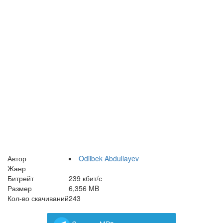
Автор
Odilbek Abdullayev
Жанр
Битрейт
239 кбит/с
Размер
6,356 MB
Кол-во скачиваний
243