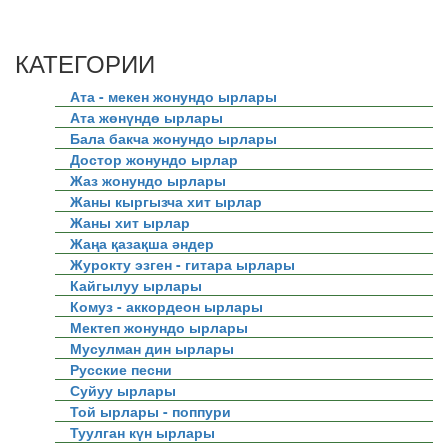
КАТЕГОРИИ
Ата - мекен жонундо ырлары
Ата жөнүндө ырлары
Бала бакча жонундо ырлары
Достор жонундо ырлар
Жаз жонундо ырлары
Жаны кыргызча хит ырлар
Жаны хит ырлар
Жаңа қазақша әндер
Журокту эзген - гитара ырлары
Кайгылуу ырлары
Комуз - аккордеон ырлары
Мектеп жонундо ырлары
Мусулман дин ырлары
Русские песни
Суйуу ырлары
Той ырлары - поппури
Туулган күн ырлары