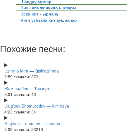
Шандуу ырлар
Эне - апа жонундо ырлары
Эски хит - ырлары
Янги узбекча хит кушиклар
Похожие песни:
Uzmir & Mira — Qishlog’imda
2:59
скачали: 373
Жамшидбек — Тозагул
3:01
скачали: 43
Ulug’bek Shomurodov — Kim deya
4:23
скачали: 34
G’aybulla Tursunov — Janona
4:09
скачали: 23210