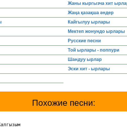
Жаны кыргызча хит ырла
Жаңа қазақша әндер
ы
Кайгылуу ырлары
Мектеп жонундо ырлары
Русские песни
Той ырлары - поппури
Шандуу ырлар
Эски хит - ырлары
Похожие песни:
Жалгызым