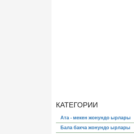
КАТЕГОРИИ
Ата - мекен жонундо ырлары
Бала бакча жонундо ырлары