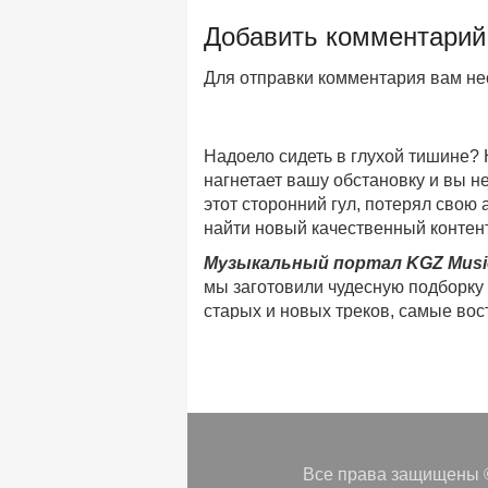
Добавить комментарий
Для отправки комментария вам н
Надоело сидеть в глухой тишине?
нагнетает вашу обстановку и вы 
этот сторонний гул, потерял свою
найти новый качественный контент
Музыкальный портал KGZ Musi
мы заготовили чудесную подборку
старых и новых треков, самые во
музыкальном портале KGZ Music!
Мы предоставляем вашему внимани
безлимитного онлайн прослушива
популярные треки
любимых испол
Регулярные обновления, постоянны
платформе KGZ Music. Наша коман
Все права защищены ©