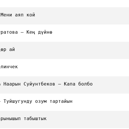
 Мени аяп кой
уратова — Кең дүйнө
дөр ай
елинчек
& Наарын Суйунтбеков — Капа болбо
— Туйшугунду озум тартайын
арынышып табыштык