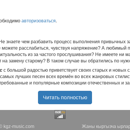
еобходимо
авторизоваться
.
 Не знаете чем разбавить процесс выполнения привычных
не можете расслабиться, чувствуя напряжение? А любимый 
 актуальность из за частого прослушивания? Не имеете ни 
 на замену старому? В таком случае вы обратились по нуж
c
с большой радостью приветствует своих старых и новых 
 самых лучших песен всех времён во всех жанровых стилис
стребованные и популярные композиции отечественных и з
ю богатую коллекцию качественной музыки в бесплатном 
Читать полностью
ния.
Самые свежие альбомы
и новые релизы этого года, 
нителей, и актуальные, всеми известные композиции стар
е новинки, большой музыкальный ассортимент на любой вку
да с большой ответственностью подходит к созданию подб
 kgz-music.com
Жаны кыргызча ырлар