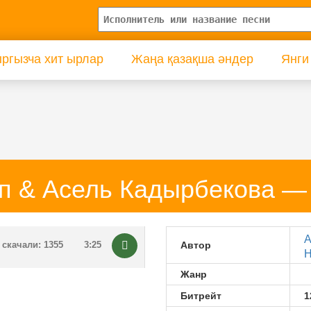
ргызча хит ырлар
Жаңа қазақша әндер
Янги
п & Асель Кадырбекова 
А
скачали: 1355
3:25
Автор
Н
Жанр
Битрейт
1