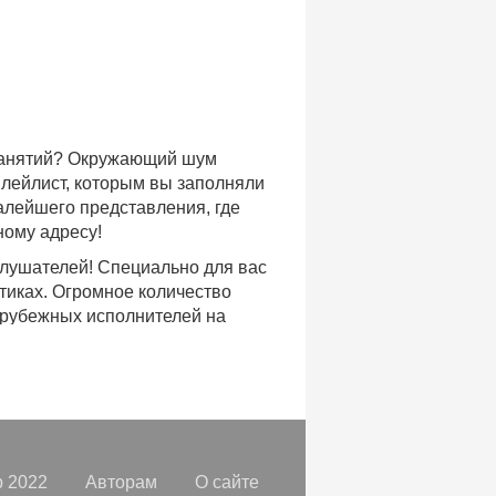
 занятий? Окружающий шум
плейлист, которым вы заполняли
малейшего представления, где
ному адресу!
слушателей! Специально для вас
тиках. Огромное количество
арубежных исполнителей на
доступе, с возможностью
хиты уходящих и нынешних годов,
ых времен.
с, и все это только на
орок, отбирая
самые лучшие
 2022
Авторам
О сайте