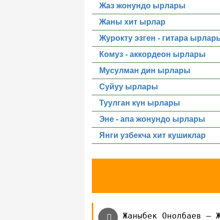
Жаз жонундо ырлары
Жаны хит ырлар
Журокту эзген - гитара ырлар
Комуз - аккордеон ырлары
Мусулман дин ырлары
Суйуу ырлары
Туулган күн ырлары
Эне - апа жонундо ырлары
Янги узбекча хит кушиклар
Жаныбек Онолбаев — 