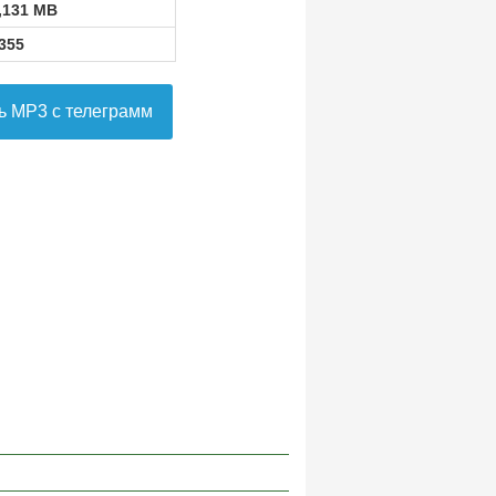
,131 MB
355
ь MP3 с телеграмм