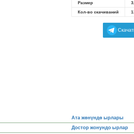
Размер
3
Кол-во скачиваний
1
Cкачат
Ата жөнүндө ырлары
Достор жонундо ырлар