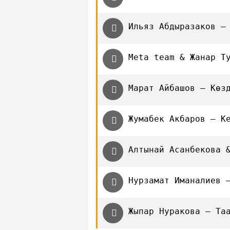
Ильяз Абдыразаков —
Meta team & Жанар Т
Марат Айбашов — Көз
Жумабек Акбаров — К
Алтынай Асанбекова 
Нурзамат Иманалиев 
Жыпар Нуракова — Та