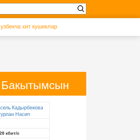
 узбекча хит кушиклар
— Бакытымсын
сель Кадырбекова
урлан Насип
28 кбит/с