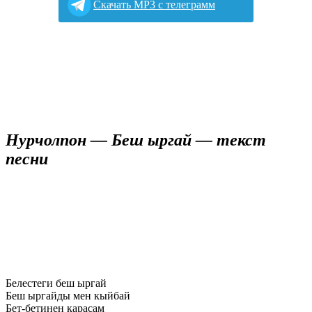
Cкачать MP3 с телеграмм
Нурчолпон — Беш ыргай — текст
песни
Белестеги беш ыргай
Беш ыргайды мен кыйбай
Бет-бетинен карасам