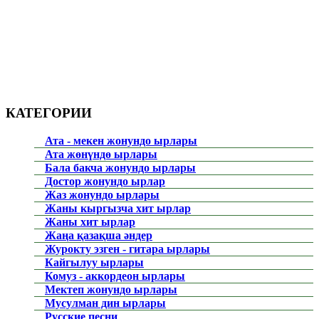
КАТЕГОРИИ
Ата - мекен жонундо ырлары
Ата жөнүндө ырлары
Бала бакча жонундо ырлары
Достор жонундо ырлар
Жаз жонундо ырлары
Жаны кыргызча хит ырлар
Жаны хит ырлар
Жаңа қазақша әндер
Журокту эзген - гитара ырлары
Кайгылуу ырлары
Комуз - аккордеон ырлары
Мектеп жонундо ырлары
Мусулман дин ырлары
Русские песни