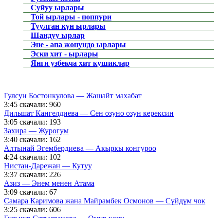
Суйуу ырлары
Той ырлары - поппури
Туулган күн ырлары
Шандуу ырлар
Эне - апа жонундо ырлары
Эски хит - ырлары
Янги узбекча хит кушиклар
Гулсун Бостонкулова — Жашайт махабат
3:45
скачали: 960
Дильшат Кангелдиева — Сен озуно озун керексин
3:05
скачали: 193
Захира — Журогум
3:40
скачали: 162
Алтынай Эгембердиева — Акыркы конгуроо
4:24
скачали: 102
Нистан-Дарежан — Кутуу
3:37
скачали: 226
Азиз — Энем менен Атама
3:09
скачали: 67
Самара Каримова жана Майрамбек Осмонов — Сүйдүм чок
3:25
скачали: 606