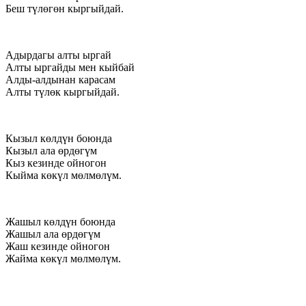
Беш түлөгөн кыргыйдай.
Адырдагы алты ыргай
Алты ыргайды мен кыйбай
Алды-алдынан карасам
Алты түлөк кыргыйдай.
Кызыл көлдүн боюнда
Кызыл ала өрдөгүм
Кыз кезинде ойногон
Кыйма көкүл мөлмөлүм.
Жашыл көлдүн боюнда
Жашыл ала өрдөгүм
Жаш кезинде ойногон
Жайма көкүл мөлмөлүм.