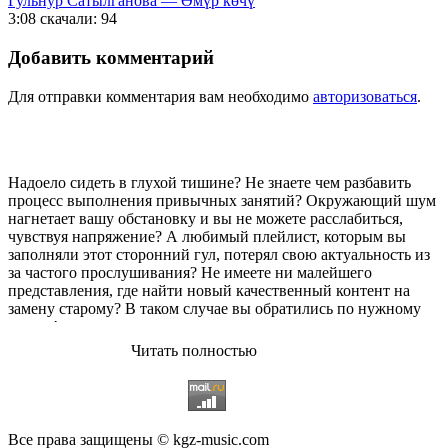
Гульнур Сатылганова — Өмүр көчү
3:08
скачали: 94
Добавить комментарий
Для отправки комментария вам необходимо
авторизоваться
.
Надоело сидеть в глухой тишине? Не знаете чем разбавить
процесс выполнения привычных занятий? Окружающий шум
нагнетает вашу обстановку и вы не можете расслабиться,
чувствуя напряжение? А любимый плейлист, которым вы
заполняли этот сторонний гул, потерял свою актуальность из
за частого прослушивания? Не имеете ни малейшего
представления, где найти новый качественный контент на
замену старому? В таком случае вы обратились по нужному
адресу!
Читать полностью
Музыкальный портал KGZ Music
с большой радостью
приветствует своих старых и новых слушателей! Специально
для вас мы заготовили чудесную подборку самых лучших
песен всех времён во всех жанровых стилистиках. Огромное
количество старых и новых треков, самые востребованные и
Все права защищены © kgz-music.com