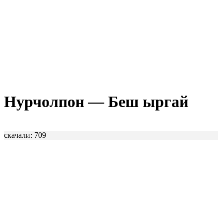
Нурчолпон — Беш ыргай
скачали: 709