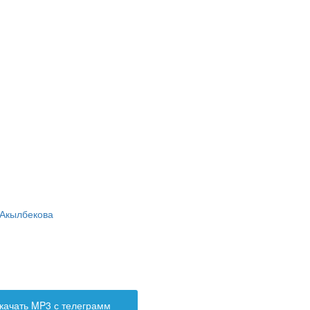
Акылбекова
качать MP3 с телеграмм