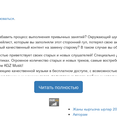
зоваться
.
азбавить процесс выполнения привычных занятий? Окружающий шум
йлист, которым вы заполняли этот сторонний гул, потерял свою а
ый качественный контент на замену старому? В таком случае вы о
стью приветствует своих старых и новых слушателей! Специально 
стиках. Огромное количество старых и новых треков, самые востр
ле KGZ Music!
кцию качественной музыки в бесплатном доступе, с возможность
ы уходящих и нынешних годов,
популярные треки
любимых исполнит
Читать полностью
шой музыкальный ассортимент на любой вкус, и все это только на
отбирая
самые лучшие песни
в различных музыкальных направлен
классному, тщательно подобранному контенту, и предлагаем вам 
граниченный доступ к безлимитному скачиванию абсолютно
беспла
Жаны кыргызча ырлар 2
ием публикуемых песен, и оперативно устраняет любые возникающие
Авторам