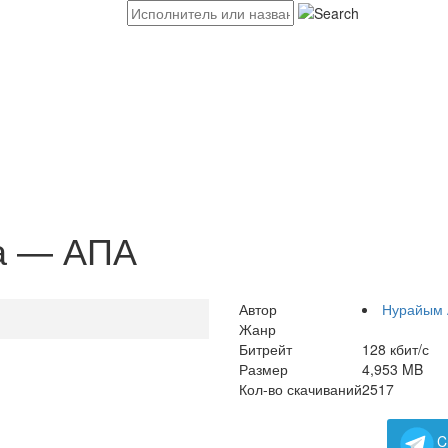
а — АПА
Автор
Нурайым 
Жанр
Битрейт
128 кбит/с
Размер
4,953 MB
Кол-во скачиваний
2517
C