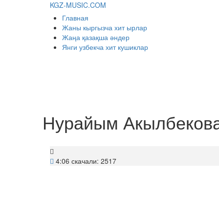
KGZ-MUSIC.COM
Главная
Жаны кыргызча хит ырлар
Жаңа қазақша әндер
Янги узбекча хит кушиклар
Нурайым Акылбеков
4:06
скачали: 2517