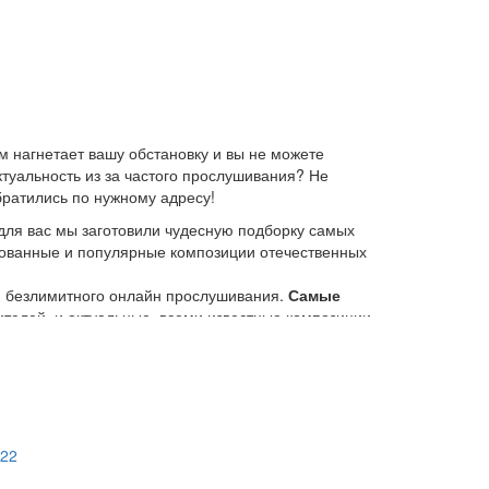
 нагнетает вашу обстановку и вы не можете
ктуальность из за частого прослушивания? Не
братились по нужному адресу!
для вас мы заготовили чудесную подборку самых
ебованные и популярные композиции отечественных
ю безлимитного онлайн прослушивания.
Самые
елей, и актуальные, всеми известные композиции
 платформе KGZ Music. Наша команда с большой
иях.
возможность предварительного прослушивания
тно и без регистрации
. Музыкальный портал KGZ
022
 неудобства. И если у вас появились какие либо