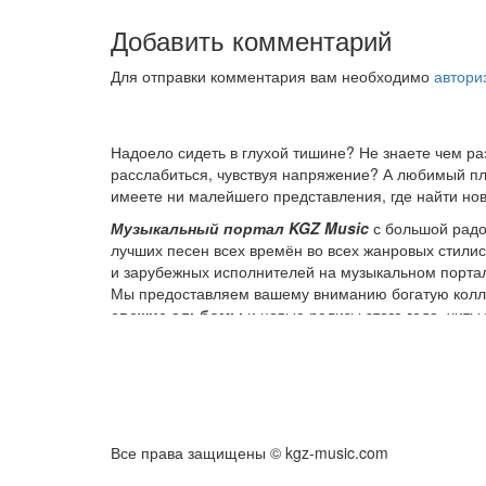
Добавить комментарий
Для отправки комментария вам необходимо
автори
Надоело сидеть в глухой тишине? Не знаете чем р
расслабиться, чувствуя напряжение? А любимый пле
имеете ни малейшего представления, где найти нов
Музыкальный портал KGZ Music
с большой радо
лучших песен всех времён во всех жанровых стили
и зарубежных исполнителей на музыкальном порта
Мы предоставляем вашему вниманию богатую колле
свежие альбомы
и новые релизы этого года, хит
старых времен.
Регулярные обновления, постоянные новинки, боль
ответственностью подходит к созданию подборок, 
Мы предоставляем вам бесплатный доступ к перво
перед загрузкой. Мы также предоставляем вам нео
Все права защищены © kgz-music.com
Music внимательно следит за качественным звучан