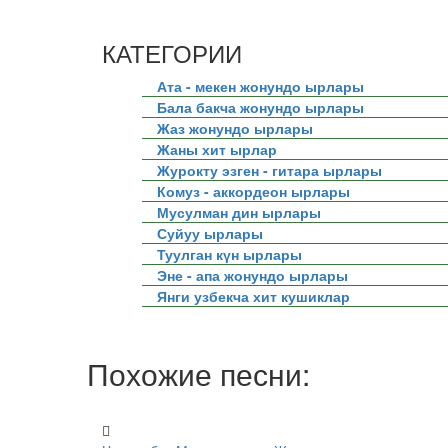
КАТЕГОРИИ
Ата - мекен жонундо ырлары
Бала бакча жонундо ырлары
Жаз жонундо ырлары
Жаны хит ырлар
Журокту эзген - гитара ырлары
Комуз - аккордеон ырлары
Мусулман дин ырлары
Суйуу ырлары
Туулган күн ырлары
Эне - апа жонундо ырлары
Янги узбекча хит кушиклар
Похожие песни: