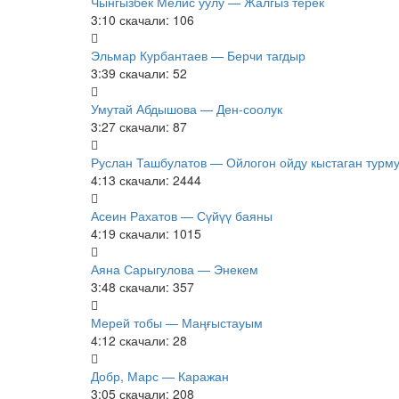
Чынгызбек Мелис уулу — Жалгыз терек
3:10
скачали: 106
Эльмар Курбантаев — Берчи тагдыр
3:39
скачали: 52
Умутай Абдышова — Ден-соолук
3:27
скачали: 87
Руслан Ташбулатов — Ойлогон ойду кыстаган турм
4:13
скачали: 2444
Асеин Рахатов — Сүйүү баяны
4:19
скачали: 1015
Аяна Сарыгулова — Энекем
3:48
скачали: 357
Мерей тобы — Маңғыстауым
4:12
скачали: 28
Добр, Марс — Каражан
3:05
скачали: 208