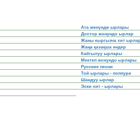
Ата жөнүндө ырлары
Достор жонундо ырлар
Жаны кыргызча хит ырла
Жаңа қазақша әндер
Кайгылуу ырлары
Мектеп жонундо ырлары
Русские песни
Той ырлары - поппури
Шандуу ырлар
Эски хит - ырлары