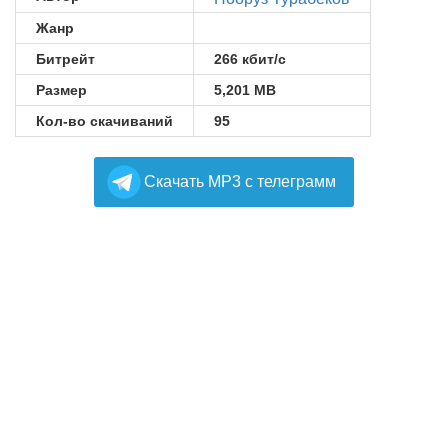
Жанр
Битрейт
266 кбит/с
Размер
5,201 MB
Кол-во скачиваний
95
Cкачать MP3 с телеграмм