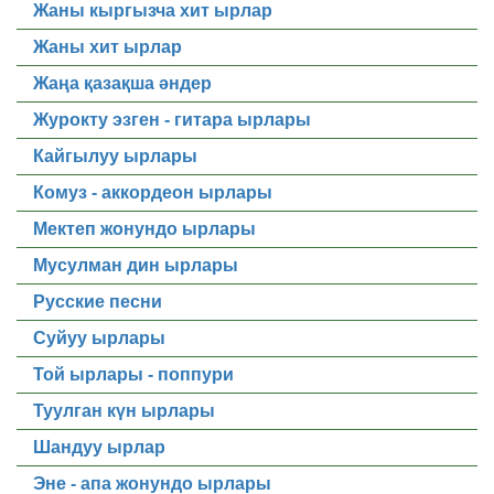
Жаны кыргызча хит ырлар
Жаны хит ырлар
Жаңа қазақша әндер
Журокту эзген - гитара ырлары
Кайгылуу ырлары
Комуз - аккордеон ырлары
Мектеп жонундо ырлары
Мусулман дин ырлары
Русские песни
Суйуу ырлары
Той ырлары - поппури
Туулган күн ырлары
Шандуу ырлар
Эне - апа жонундо ырлары