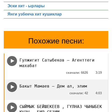
Эски хит - ырлары
Янги узбекча хит кушиклар
Похожие песни:
Гулжигит Сатыбеков — Агенттеги
махабат
скачали: 6626
3:19
Бакыт Мамаев — Дем ал, элим
скачали: 42
4:03
СЫЙМЫК БЕЙШЕКЕЕВ , ГYЛНАЗ ЧЫНЫБЕК