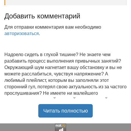
Добавить комментарий
Для отправки комментария вам необходимо
авторизоваться
.
Надоело сидеть в глухой тишине? Не знаете чем
разбавить процесс выполнения привычных занятий?
Окружающий шум нагнетает вашу обстановку и вы не
можете расслабиться, чувствуя напряжение? А
любимый плейлист, которым вы заполняли этот
сторонний гул, потерял свою актуальность из за частого
прослушивания? Не имеете ни малейшего
представления, где найти новый качественный контент
на замену старому? В таком случае вы обратились по
Читать полностью
нужному адресу!
Музыкальный портал KGZ Music
с большой
радостью приветствует своих старых и новых