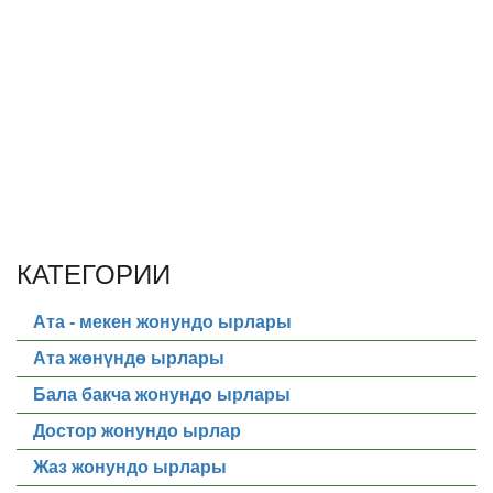
КАТЕГОРИИ
Ата - мекен жонундо ырлары
Ата жөнүндө ырлары
Бала бакча жонундо ырлары
Достор жонундо ырлар
Жаз жонундо ырлары