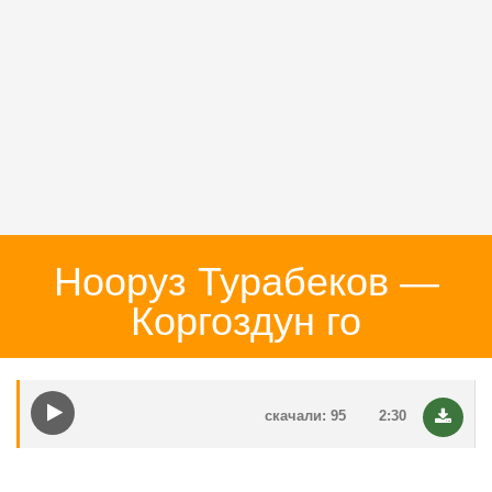
Нооруз Турабеков —
Коргоздун го
скачали: 95
2:30