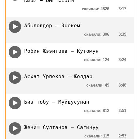
КЫЗЫ — БИР СЕЗИМ
скачали: 4826
3:17
Абыловдор — Энекем
скачали: 306
3:39
Робин Жээнтаев — Кутомун
скачали: 124
3:24
Асхат Урпеков — Жолдар
скачали: 49
3:48
Биз тобу — Муйдусунан
скачали: 812
2:51
Жениш Султанов — Сагынуу
скачали: 115
2:53