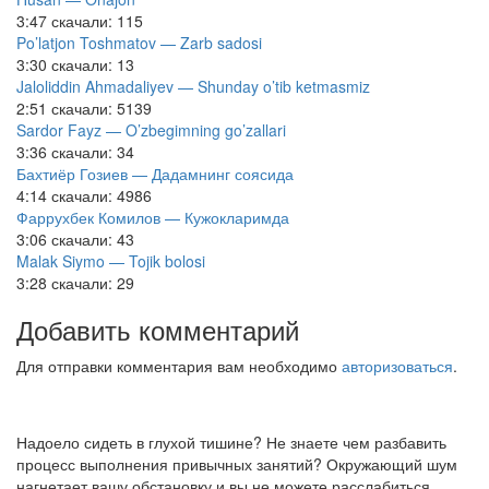
3:47
скачали: 115
Po’latjon Toshmatov — Zarb sadosi
3:30
скачали: 13
Jaloliddin Ahmadaliyev — Shunday o’tib ketmasmiz
2:51
скачали: 5139
Sardor Fayz — O’zbegimning go’zallari
3:36
скачали: 34
Бахтиёр Гозиев — Дадамнинг соясида
4:14
скачали: 4986
Фаррухбек Комилов — Кужокларимда
3:06
скачали: 43
Malak Siymo — Tojik bolosi
3:28
скачали: 29
Добавить комментарий
Для отправки комментария вам необходимо
авторизоваться
.
Надоело сидеть в глухой тишине? Не знаете чем разбавить
процесс выполнения привычных занятий? Окружающий шум
нагнетает вашу обстановку и вы не можете расслабиться,