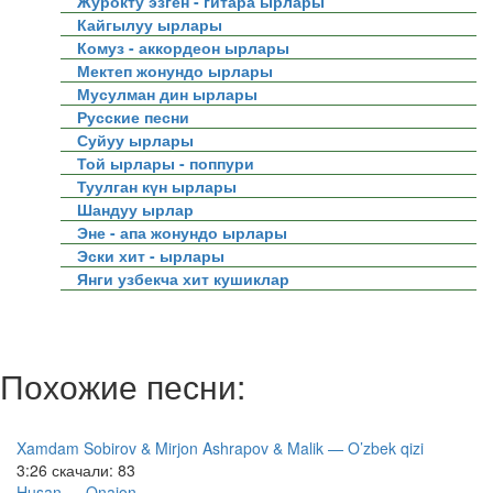
Журокту эзген - гитара ырлары
Кайгылуу ырлары
Комуз - аккордеон ырлары
Мектеп жонундо ырлары
Мусулман дин ырлары
Русские песни
Суйуу ырлары
Той ырлары - поппури
Туулган күн ырлары
Шандуу ырлар
Эне - апа жонундо ырлары
Эски хит - ырлары
Янги узбекча хит кушиклар
Похожие песни:
Xamdam Sobirov & Mirjon Ashrapov & Malik — O’zbek qizi
3:26
скачали: 83
Husan — Onajon