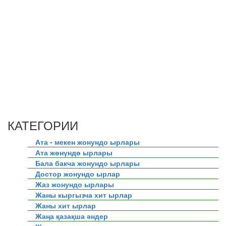
КАТЕГОРИИ
Ата - мекен жонундо ырлары
Ата жөнүндө ырлары
Бала бакча жонундо ырлары
Достор жонундо ырлар
Жаз жонундо ырлары
Жаны кыргызча хит ырлар
Жаны хит ырлар
Жаңа қазақша әндер