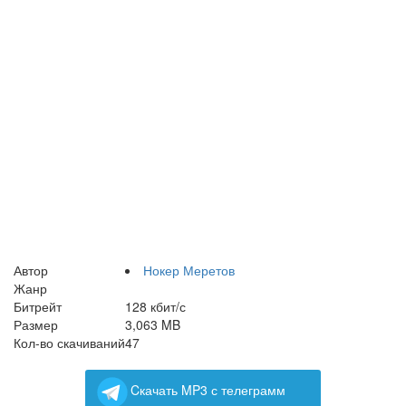
Автор
Нокер Меретов
Жанр
Битрейт
128 кбит/с
Размер
3,063 MB
Кол-во скачиваний
47
Cкачать MP3 с телеграмм