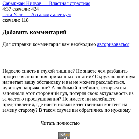
Сабыржан Ниязов — Властная страстная
4:37
скачали: 424
Тата Улан — Ассалому алейкум
скачали: 118
Добавить комментарий
Для отправки комментария вам необходимо
авторизоваться
.
Надоело сидеть в глухой тишине? Не знаете чем разбавить
процесс выполнения привычных занятий? Окружающий шум
нагнетает вашу обстановку и вы не можете расслабиться,
чувствуя напряжение? А любимый плейлист, которым вы
заполняли этот сторонний гул, потерял свою актуальность из
за частого прослушивания? Не имеете ни малейшего
представления, где найти новый качественный контент на
замену старому? В таком случае вы обратились по нужному
адресу!
Читать полностью
Музыкальный портал KGZ Music
с большой радостью
приветствует своих старых и новых слушателей! Специально
для вас мы заготовили чудесную подборку самых лучших