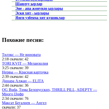
Шандуу ырлар
Эне - апа жонундо ырлары
Эски хит - ырлары
Янги узбекча хит кушиклар
Похожие песни:
Тилэкс — Не виновата
2:18
скачали: 42
TORI KVIT — Меланхолия
3:25
скачали: 39
Нервы — Красная карточка
2:39
скачали: 42
Динара Алжан — ELITA
2:44
скачали: 36
OG Buda, Тима Белорусских, THRILL PILL, ADEPTY —
Много Цифр
2:34
скачали: 76
Максат Бегалиев — Ангел
скачали: 37