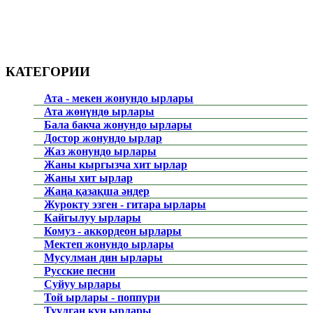
КАТЕГОРИИ
Ата - мекен жонундо ырлары
Ата жөнүндө ырлары
Бала бакча жонундо ырлары
Достор жонундо ырлар
Жаз жонундо ырлары
Жаны кыргызча хит ырлар
Жаны хит ырлар
Жаңа қазақша әндер
Журокту эзген - гитара ырлары
Кайгылуу ырлары
Комуз - аккордеон ырлары
Мектеп жонундо ырлары
Мусулман дин ырлары
Русские песни
Суйуу ырлары
Той ырлары - поппури
Туулган күн ырлары