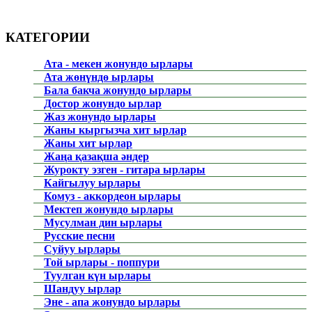
КАТЕГОРИИ
Ата - мекен жонундо ырлары
Ата жөнүндө ырлары
Бала бакча жонундо ырлары
Достор жонундо ырлар
Жаз жонундо ырлары
Жаны кыргызча хит ырлар
Жаны хит ырлар
Жаңа қазақша әндер
Журокту эзген - гитара ырлары
Кайгылуу ырлары
Комуз - аккордеон ырлары
Мектеп жонундо ырлары
Мусулман дин ырлары
Русские песни
Суйуу ырлары
Той ырлары - поппури
Туулган күн ырлары
Шандуу ырлар
Эне - апа жонундо ырлары