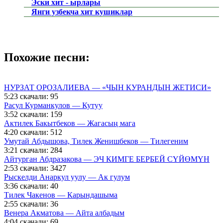
Эски хит - ырлары
Янги узбекча хит кушиклар
Похожие песни:
НУРЗАТ ОРОЗАЛИЕВА — «ЧЫН КУРАНДЫН ЖЕТИСИ»
5:23
скачали: 95
Расул Курманкулов — Кутуу
3:52
скачали: 159
Актилек Бакытбеков — Жагасың мага
4:20
скачали: 512
Умутай Абдышова, Тилек Женишбеков — Тилегеним
3:21
скачали: 284
Айтурган Абдразакова — ЭЧ КИМГЕ БЕРБЕЙ СҮЙӨМҮН
2:53
скачали: 3427
Рыскелди Анаркул уулу — Ак гулум
3:36
скачали: 40
Тилек Чакенов — Карындашыма
2:55
скачали: 36
Венера Акматова — Айта албадым
4:04
скачали: 69