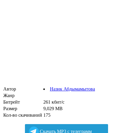
Автор
Назик Абдымамытова
Жанр
Битрейт
261 кбит/с
Размер
9,029 MB
Кол-во скачиваний
175
Cкачать MP3 с телеграмм