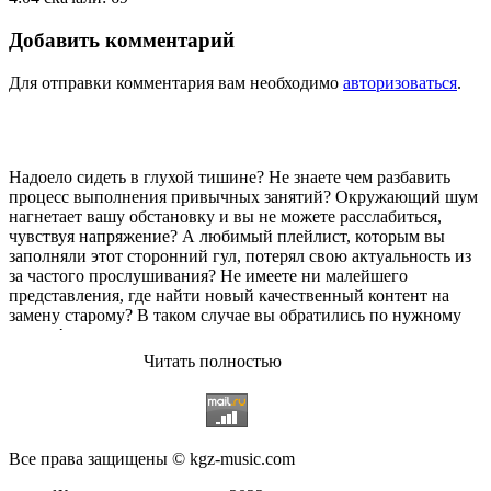
Добавить комментарий
Для отправки комментария вам необходимо
авторизоваться
.
Надоело сидеть в глухой тишине? Не знаете чем разбавить
процесс выполнения привычных занятий? Окружающий шум
нагнетает вашу обстановку и вы не можете расслабиться,
чувствуя напряжение? А любимый плейлист, которым вы
заполняли этот сторонний гул, потерял свою актуальность из
за частого прослушивания? Не имеете ни малейшего
представления, где найти новый качественный контент на
замену старому? В таком случае вы обратились по нужному
адресу!
Читать полностью
Музыкальный портал KGZ Music
с большой радостью
приветствует своих старых и новых слушателей! Специально
для вас мы заготовили чудесную подборку самых лучших
песен всех времён во всех жанровых стилистиках. Огромное
количество старых и новых треков, самые востребованные и
Все права защищены © kgz-music.com
популярные композиции отечественных и зарубежных
исполнителей на музыкальном портале KGZ Music!