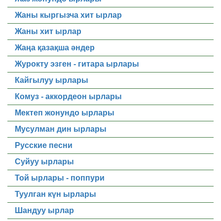
Жаны кыргызча хит ырлар
Жаны хит ырлар
Жаңа қазақша әндер
Журокту эзген - гитара ырлары
Кайгылуу ырлары
Комуз - аккордеон ырлары
Мектеп жонундо ырлары
Мусулман дин ырлары
Русские песни
Суйуу ырлары
Той ырлары - поппури
Туулган күн ырлары
Шандуу ырлар