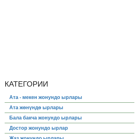
КАТЕГОРИИ
Ата - мекен жонундо ырлары
Ата жөнүндө ырлары
Бала бакча жонундо ырлары
Достор жонундо ырлар
Жаз жонундо ырлары