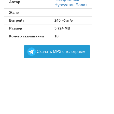
Автор
Нурсултан Болат
Жанр
Битрейт
245 кбит/с
Размер
5,724 MB
Кол-во скачиваний
18
Cкачать MP3 с телеграмм