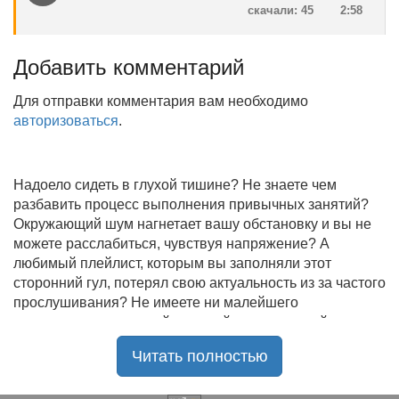
скачали: 45
2:58
Добавить комментарий
Для отправки комментария вам необходимо
авторизоваться
.
Надоело сидеть в глухой тишине? Не знаете чем
разбавить процесс выполнения привычных занятий?
Окружающий шум нагнетает вашу обстановку и вы не
можете расслабиться, чувствуя напряжение? А
любимый плейлист, которым вы заполняли этот
сторонний гул, потерял свою актуальность из за частого
прослушивания? Не имеете ни малейшего
представления, где найти новый качественный контент
на замену старому? В таком случае вы обратились по
Читать полностью
нужному адресу!
Музыкальный портал KGZ Music
с большой