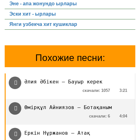
Эне - апа жонундо ырлары
Эски хит - ырлары
Янги узбекча хит кушиклар
Похожие песни:
Әлия Әбікен — Бауыр керек
скачали: 1057
3:21
Өмірқұл Айниязов — Ботақаным
скачали: 6
4:04
Еркін Нұржанов — Атақ