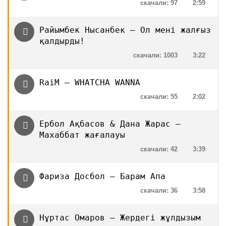
скачали: 97
2:59
Райымбек Нысанбек — Ол мені жалғыз
қалдырды!
скачали: 1003
3:22
RaiM — WHATCHA WANNA
скачали: 55
2:02
Ербол Ақбасов & Дана Жарас —
Махаббат жағалауы
скачали: 42
3:39
Фариза Досбол — Барам Апа
скачали: 36
3:58
Нұртас Омаров — Жердегі жұлдызым