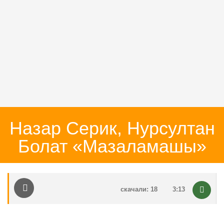
Назар Серик, Нурсултан
Болат «Мазаламашы»
скачали: 18
3:13