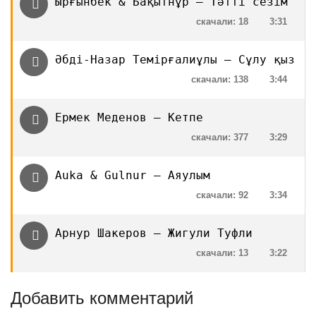
Ырғынбек & Бақытнұр — Тәтті сезім
скачали: 18
3:31
Әбді-Назар Темірғалиұлы — Сұлу қыз
скачали: 138
3:44
Ермек Меденов — Кетпе
скачали: 377
3:29
Auka & Gulnur — Аяулым
скачали: 92
3:34
Арнур Шакеров — Жигули Туфли
скачали: 13
3:22
Добавить комментарий