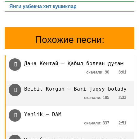
Янги узбекча хит кушиклар
Похожие песни:
Дана Кентай — Қабыл болған дұғам
скачали: 90
3:01
Beibit Korgan — Bari jaqsy bolady
скачали: 185
2:33
Yenlik — DAM
скачали: 337
2:51