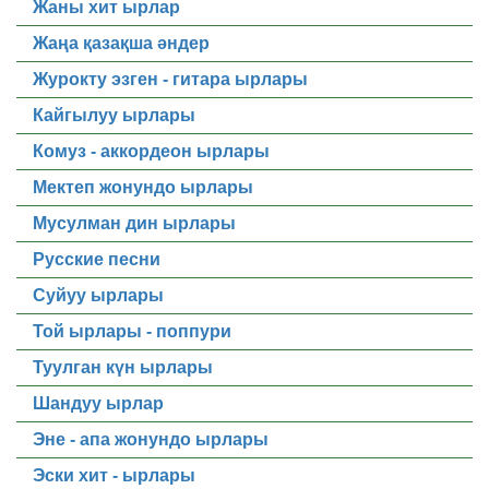
Жаны хит ырлар
Жаңа қазақша әндер
Журокту эзген - гитара ырлары
Кайгылуу ырлары
Комуз - аккордеон ырлары
Мектеп жонундо ырлары
Мусулман дин ырлары
Русские песни
Суйуу ырлары
Той ырлары - поппури
Туулган күн ырлары
Шандуу ырлар
Эне - апа жонундо ырлары
Эски хит - ырлары