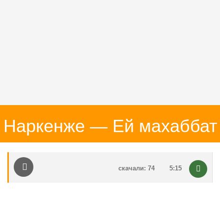
Наркенже — Ей махаббат
скачали: 74
5:15