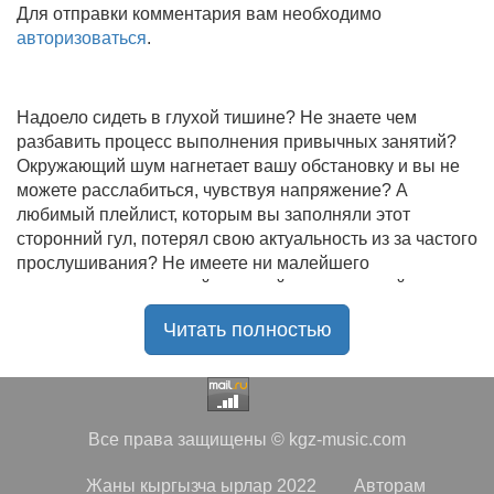
Для отправки комментария вам необходимо
авторизоваться
.
Надоело сидеть в глухой тишине? Не знаете чем
разбавить процесс выполнения привычных занятий?
Окружающий шум нагнетает вашу обстановку и вы не
можете расслабиться, чувствуя напряжение? А
любимый плейлист, которым вы заполняли этот
сторонний гул, потерял свою актуальность из за частого
прослушивания? Не имеете ни малейшего
представления, где найти новый качественный контент
на замену старому? В таком случае вы обратились по
Читать полностью
нужному адресу!
Музыкальный портал KGZ Music
с большой
радостью приветствует своих старых и новых
слушателей! Специально для вас мы заготовили
Все права защищены © kgz-music.com
чудесную подборку самых лучших песен всех времён
во всех жанровых стилистиках. Огромное количество
Жаны кыргызча ырлар 2022
Авторам
старых и новых треков, самые востребованные и