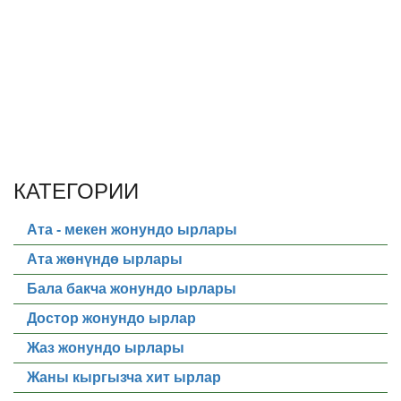
КАТЕГОРИИ
Ата - мекен жонундо ырлары
Ата жөнүндө ырлары
Бала бакча жонундо ырлары
Достор жонундо ырлар
Жаз жонундо ырлары
Жаны кыргызча хит ырлар