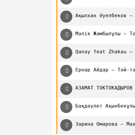
Ақылхан Әуелбеков –
Мәлік Жамбылұлы — Т
Qanay feat Zhakau —
Ернар Айдар — Тәй-т
АЗАМАТ ТОКТОКАДЫРОВ
Бақдәулет Ақынбекұл
Зарина Омарова — Ма