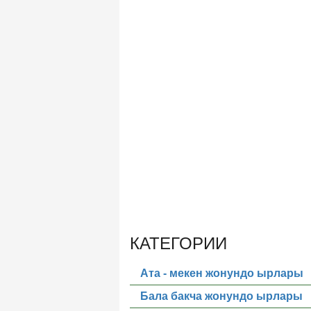
КАТЕГОРИИ
Ата - мекен жонундо ырлары
Бала бакча жонундо ырлары