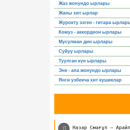
Жаз жонундо ырлары
Жаны хит ырлар
Журокту эзген - гитара ырлар
Комуз - аккордеон ырлары
Мусулман дин ырлары
Суйуу ырлары
Туулган күн ырлары
Эне - апа жонундо ырлары
Янги узбекча хит кушиклар
Назар Смағұл — Арай