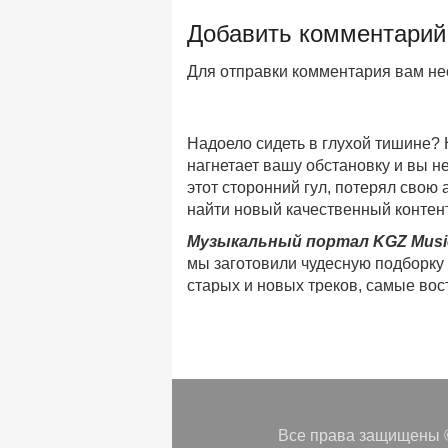
Добавить комментарий
Для отправки комментария вам н
Надоело сидеть в глухой тишине?
нагнетает вашу обстановку и вы 
этот сторонний гул, потерял свою
найти новый качественный контент
Музыкальный портал KGZ Musi
мы заготовили чудесную подборку
старых и новых треков, самые во
музыкальном портале KGZ Music!
Мы предоставляем вашему внимани
безлимитного онлайн прослушива
популярные треки
любимых испол
Регулярные обновления, постоянны
платформе KGZ Music. Наша коман
Все права защищены ©