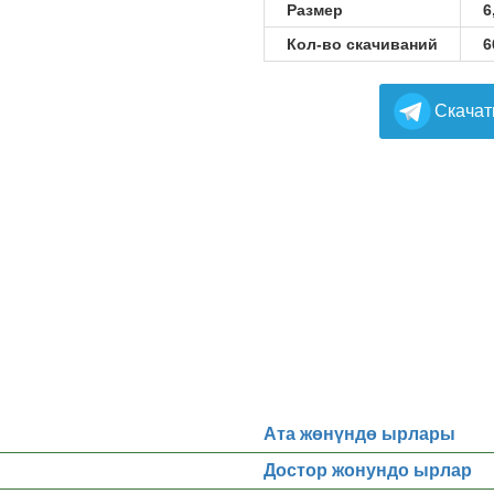
Размер
6
Кол-во скачиваний
6
Cкачат
Ата жөнүндө ырлары
Достор жонундо ырлар