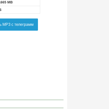
,665 MB
6
ь MP3 с телеграмм