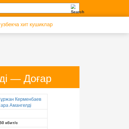
 узбекча хит кушиклар
ді — Доғар
ұржан Керменбаев
ара Амангелді
50 кбит/с