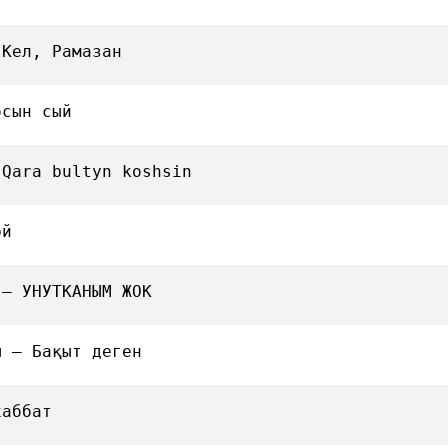
 Кел, Рамазан
осын сый
 Qara bultyn koshsin
әй
 — УНУТКАНЫМ ЖОК
ы — Бақыт деген
хаббат