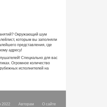
 занятий? Окружающий шум
плейлист, которым вы заполняли
малейшего представления, где
ному адресу!
слушателей! Специально для вас
тиках. Огромное количество
арубежных исполнителей на
доступе, с возможностью
хиты уходящих и нынешних годов,
ых времен.
с, и все это только на
орок, отбирая
самые лучшие
 2022
Авторам
О сайте