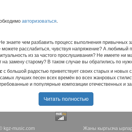
еобходимо
авторизоваться
.
 Не знаете чем разбавить процесс выполнения привычных
не можете расслабиться, чувствуя напряжение? А любимый 
 актуальность из за частого прослушивания? Не имеете ни 
 на замену старому? В таком случае вы обратились по нуж
c
с большой радостью приветствует своих старых и новых 
 самых лучших песен всех времён во всех жанровых стилис
стребованные и популярные композиции отечественных и з
ю богатую коллекцию качественной музыки в бесплатном 
Читать полностью
ния.
Самые свежие альбомы
и новые релизы этого года, 
нителей, и актуальные, всеми известные композиции стар
е новинки, большой музыкальный ассортимент на любой вку
да с большой ответственностью подходит к созданию подб
 kgz-music.com
Жаны кыргызча ырлар