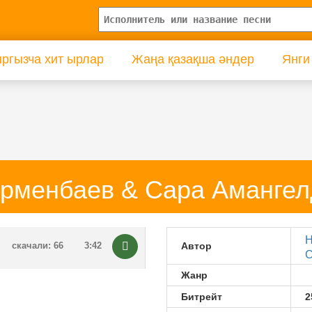
ргызча хит ырлар
Жаңа қазақша әндер
Янги
рменбаев & Сара Амангел
Н
скачали: 66
3:42
Автор
С
Жанр
Битрейт
2