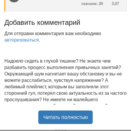
скачали: 20
3:27
Добавить комментарий
Для отправки комментария вам необходимо
авторизоваться
.
Надоело сидеть в глухой тишине? Не знаете чем
разбавить процесс выполнения привычных занятий?
Окружающий шум нагнетает вашу обстановку и вы не
можете расслабиться, чувствуя напряжение? А
любимый плейлист, которым вы заполняли этот
сторонний гул, потерял свою актуальность из за частого
прослушивания? Не имеете ни малейшего
представления, где найти новый качественный контент
на замену старому? В таком случае вы обратились по
Читать полностью
нужному адресу!
Музыкальный портал KGZ Music
с большой