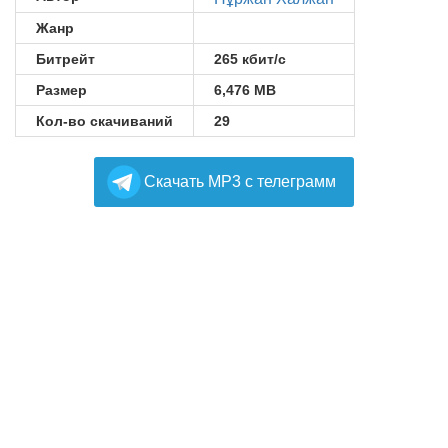
Жанр
Битрейт
265 кбит/с
Размер
6,476 MB
Кол-во скачиваний
29
Cкачать MP3 с телеграмм