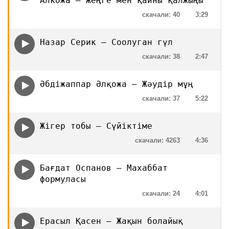
Алкожа — Жеңге мен қайны қалжыңы
скачали: 40
3:29
Назар Серик — Соолуган гүл
скачали: 38
2:47
Әбдіжаппар Әлқожа — Жәудір мұң
скачали: 37
5:22
Жігер тобы — Сүйіктіме
скачали: 4263
4:36
Бағдат Оспанов — Махаббат
формуласы
скачали: 24
4:01
Ерасыл Қасен — Жақын болайық