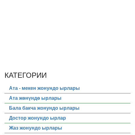
КАТЕГОРИИ
Ата - мекен жонундо ырлары
Ата жөнүндө ырлары
Бала бакча жонундо ырлары
Достор жонундо ырлар
Жаз жонундо ырлары