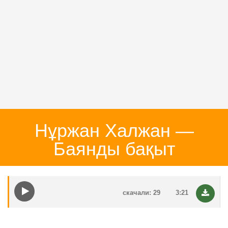
Нұржан Халжан —
Баянды бақыт
скачали: 29
3:21