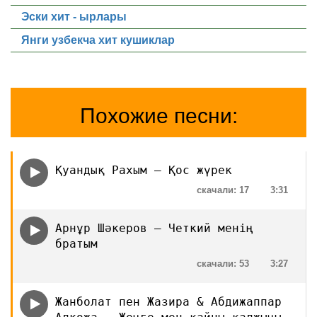
Эски хит - ырлары
Янги узбекча хит кушиклар
Похожие песни:
Қуандық Рахым – Қос жүрек
скачали: 17
3:31
Арнұр Шәкеров — Четкий менің
братым
скачали: 53
3:27
Жанболат пен Жазира & Абдижаппар