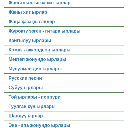
Жаны кыргызча хит ырлар
Жаны хит ырлар
Жаңа қазақша әндер
Журокту эзген - гитара ырлары
Кайгылуу ырлары
Комуз - аккордеон ырлары
Мектеп жонундо ырлары
Мусулман дин ырлары
Русские песни
Суйуу ырлары
Той ырлары - поппури
Туулган күн ырлары
Шандуу ырлар
Эне - апа жонундо ырлары