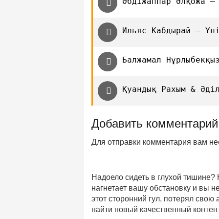
Әбдіжаппар Әлқожа —
Ильяс Кабдырай — Үн
Балжамал Нұрлыбекқы
Қуандық Рахым & Әді
Добавить комментарий
Для отправки комментария вам н
Надоело сидеть в глухой тишине?
нагнетает вашу обстановку и вы 
этот сторонний гул, потерял свою
найти новый качественный контент