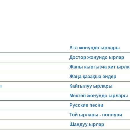
Ата жөнүндө ырлары
Достор жонундо ырлар
Жаны кыргызча хит ырла
Жаңа қазақша әндер
ы
Кайгылуу ырлары
Мектеп жонундо ырлары
Русские песни
Той ырлары - поппури
Шандуу ырлар