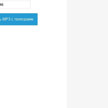
46
ь MP3 с телеграмм