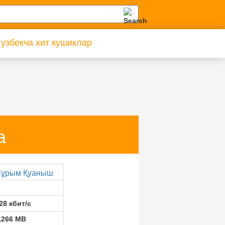
 узбекча хит кушиклар
а
ұрым Қуаныш
28 кбит/с
,266 MB