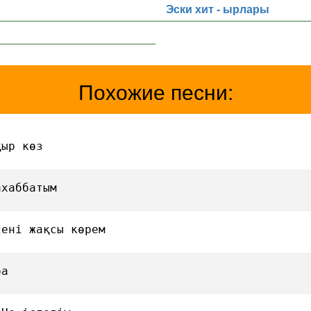
Эски хит - ырлары
Похожие песни:
қыр көз
ахаббатым
сені жақсы көрем
ба