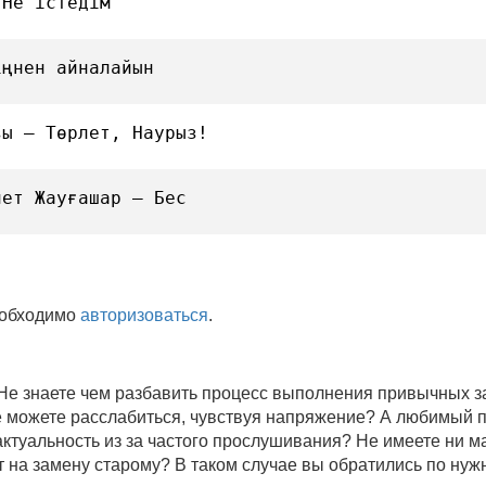
 Не істедім
іңнен айналайын
зы — Төрлет, Наурыз!
лет Жауғашар — Бес
еобходимо
авторизоваться
.
 Не знаете чем разбавить процесс выполнения привычных
не можете расслабиться, чувствуя напряжение? А любимый 
 актуальность из за частого прослушивания? Не имеете ни 
 на замену старому? В таком случае вы обратились по нуж