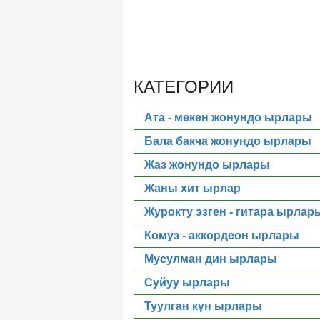
КАТЕГОРИИ
Ата - мекен жонундо ырлары
Бала бакча жонундо ырлары
Жаз жонундо ырлары
Жаны хит ырлар
Журокту эзген - гитара ырлар
Комуз - аккордеон ырлары
Мусулман дин ырлары
Суйуу ырлары
Туулган күн ырлары