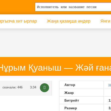
ргызча хит ырлар
Жаңа қазақша әндер
Янги
Нұрым Қуаныш — Жәй ған
Автор
Н
скачали: 446
3:34
Жанр
Битрейт
1
Размер
3