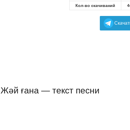
Кол-во скачиваний
4
Cкачат
Жәй ғана — текст песни