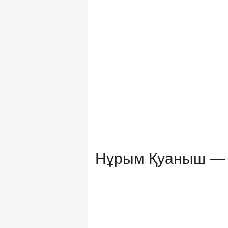
Нұрым Қуаныш — 