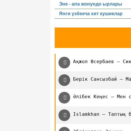
Эне - апа жонундо ырлары
Янги узбекча хит кушиклар
Ақжол Өсербаев — Си
Берік Сансызбай — М
Әлібек Кеңес — Мен 
Islamkhan — Таптың 