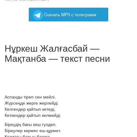
Cкачать MP3 с телеграмм
Нұркеш Жалғасбай —
Мақтанба — текст песни
Аспанды тіреп сен мейлі.
Жүрсеңде жерге жерлейді.
Келгендер қайтып кетеді,
Кеткендер қайтып келмейді.
Біреудің бағы кеш гүлдеп.
Біреулер көрмес еш құрмет.
Қолдағы барын бақиға,