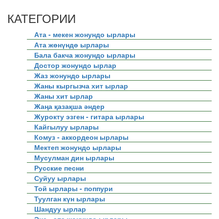
КАТЕГОРИИ
Ата - мекен жонундо ырлары
Ата жөнүндө ырлары
Бала бакча жонундо ырлары
Достор жонундо ырлар
Жаз жонундо ырлары
Жаны кыргызча хит ырлар
Жаны хит ырлар
Жаңа қазақша әндер
Журокту эзген - гитара ырлары
Кайгылуу ырлары
Комуз - аккордеон ырлары
Мектеп жонундо ырлары
Мусулман дин ырлары
Русские песни
Суйуу ырлары
Той ырлары - поппури
Туулган күн ырлары
Шандуу ырлар