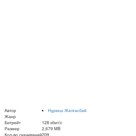
Автор
Нұркеш Жалғасбай
Жанр
Битрейт
128 кбит/с
Размер
2,679 MB
Кол-во скачиваний
209