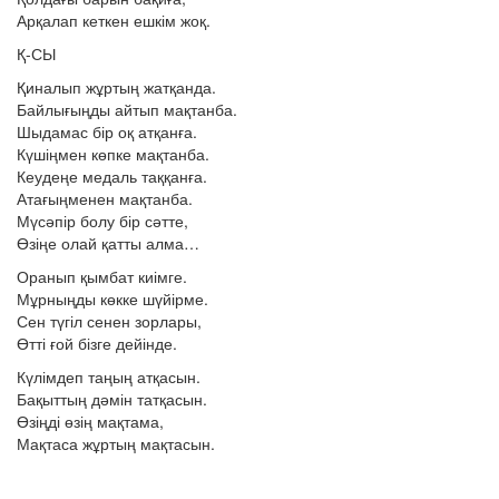
Арқалап кеткен ешкім жоқ.
Қ-СЫ
Қиналып жұртың жатқанда.
Байлығыңды айтып мақтанба.
Шыдамас бір оқ атқанға.
Күшіңмен көпке мақтанба.
Кеудеңе медаль таққанға.
Атағыңменен мақтанба.
Мүсәпір болу бір сәтте,
Өзіңе олай қатты алма…
Оранып қымбат киімге.
Мұрныңды көкке шүйірме.
Сен түгіл сенен зорлары,
Өтті ғой бізге дейінде.
Күлімдеп таңың атқасын.
Бақыттың дәмін татқасын.
Өзіңді өзің мақтама,
Мақтаса жұртың мақтасын.