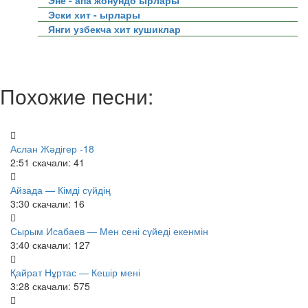
Эне - апа жонундо ырлары
Эски хит - ырлары
Янги узбекча хит кушиклар
Похожие песни:
Аслан Жәдігер -18
2:51
скачали: 41
Айзада — Кімді сүйдің
3:30
скачали: 16
Сырым Исабаев — Мен сені сүйеді екенмін
3:40
скачали: 127
Қайрат Нұртас — Кешір мені
3:28
скачали: 575