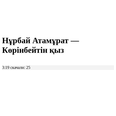
Нұрбай Атамұрат —
Көрінбейтін қыз
3:19
скачали: 25