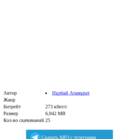
Автор
Нұрбай Атамұрат
Жанр
Битрейт
273 кбит/с
Размер
6,942 MB
Кол-во скачиваний
25
Cкачать MP3 с телеграмм