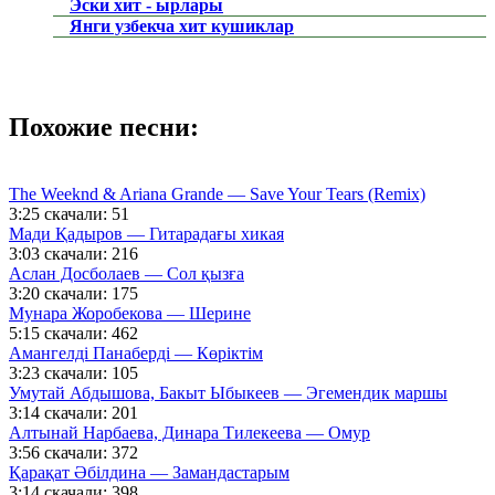
Эски хит - ырлары
Янги узбекча хит кушиклар
Похожие песни:
The Weeknd & Ariana Grande — Save Your Tears (Remix)
3:25
скачали: 51
Мади Қадыров — Гитарадағы хикая
3:03
скачали: 216
Аслан Досболаев — Сол қызға
3:20
скачали: 175
Мунара Жоробекова — Шерине
5:15
скачали: 462
Амангелді Панаберді — Көріктім
3:23
скачали: 105
Умутай Абдышова, Бакыт Ыбыкеев — Эгемендик маршы
3:14
скачали: 201
Алтынай Нарбаева, Динара Тилекеева — Омур
3:56
скачали: 372
Қарақат Әбілдина — Замандастарым
3:14
скачали: 398