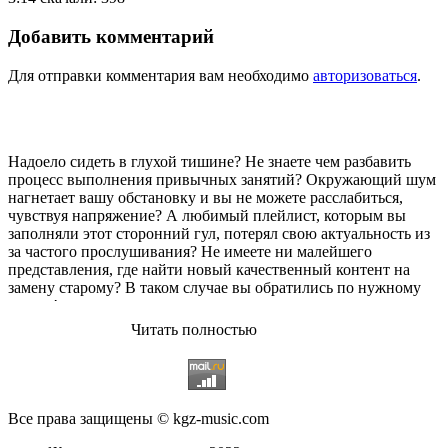
Добавить комментарий
Для отправки комментария вам необходимо
авторизоваться
.
Надоело сидеть в глухой тишине? Не знаете чем разбавить
процесс выполнения привычных занятий? Окружающий шум
нагнетает вашу обстановку и вы не можете расслабиться,
чувствуя напряжение? А любимый плейлист, которым вы
заполняли этот сторонний гул, потерял свою актуальность из
за частого прослушивания? Не имеете ни малейшего
представления, где найти новый качественный контент на
замену старому? В таком случае вы обратились по нужному
адресу!
Читать полностью
Музыкальный портал KGZ Music
с большой радостью
приветствует своих старых и новых слушателей! Специально
для вас мы заготовили чудесную подборку самых лучших
песен всех времён во всех жанровых стилистиках. Огромное
количество старых и новых треков, самые востребованные и
Все права защищены © kgz-music.com
популярные композиции отечественных и зарубежных
исполнителей на музыкальном портале KGZ Music!