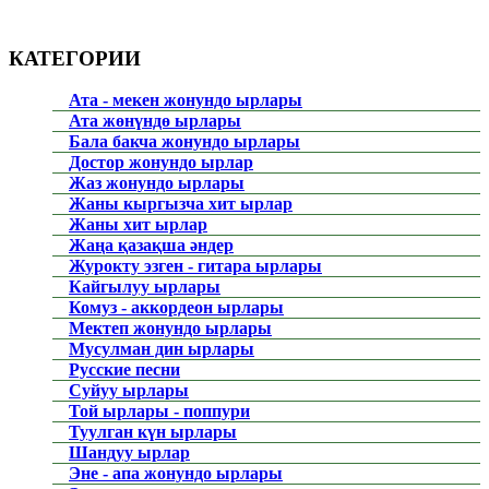
КАТЕГОРИИ
Ата - мекен жонундо ырлары
Ата жөнүндө ырлары
Бала бакча жонундо ырлары
Достор жонундо ырлар
Жаз жонундо ырлары
Жаны кыргызча хит ырлар
Жаны хит ырлар
Жаңа қазақша әндер
Журокту эзген - гитара ырлары
Кайгылуу ырлары
Комуз - аккордеон ырлары
Мектеп жонундо ырлары
Мусулман дин ырлары
Русские песни
Суйуу ырлары
Той ырлары - поппури
Туулган күн ырлары
Шандуу ырлар
Эне - апа жонундо ырлары