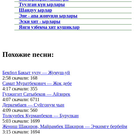
Туулган күн ырлары
Шандуу ырлар
Эне - апа жонундо ырлары
Эски хит - ырлары
Янги узбекча хит кушиклар
Похожие песни:
Бекбол Бакыт уулу — Жумуш-уй
2:58
скачали: 168
Самат Муратбекович — Жок дебе
4:17
скачали: 355
Гулжигит Сатыбеков — Айзирек
4:07
скачали: 6711
Деркембаев — Суйгонум чын
4:09
скачали: 560
Толкунбек Курманбеков — Бурулкан
5:03
скачали: 1699
Жениш Шакиров, Майрамбек Шакиров — Эчкимге бербейм
3:15
скачали: 1694