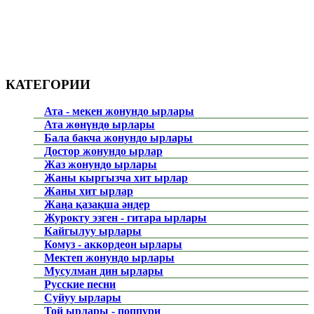
КАТЕГОРИИ
Ата - мекен жонундо ырлары
Ата жөнүндө ырлары
Бала бакча жонундо ырлары
Достор жонундо ырлар
Жаз жонундо ырлары
Жаны кыргызча хит ырлар
Жаны хит ырлар
Жаңа қазақша әндер
Журокту эзген - гитара ырлары
Кайгылуу ырлары
Комуз - аккордеон ырлары
Мектеп жонундо ырлары
Мусулман дин ырлары
Русские песни
Суйуу ырлары
Той ырлары - поппури