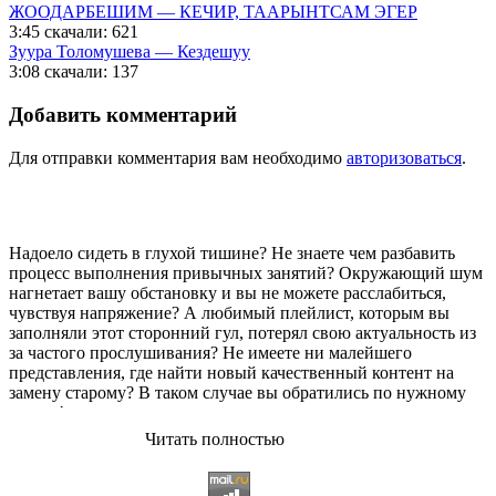
ЖООДАРБЕШИМ — КЕЧИР, ТААРЫНТСАМ ЭГЕР
3:45
скачали: 621
Зуура Толомушева — Кездешуу
3:08
скачали: 137
Добавить комментарий
Для отправки комментария вам необходимо
авторизоваться
.
Надоело сидеть в глухой тишине? Не знаете чем разбавить
процесс выполнения привычных занятий? Окружающий шум
нагнетает вашу обстановку и вы не можете расслабиться,
чувствуя напряжение? А любимый плейлист, которым вы
заполняли этот сторонний гул, потерял свою актуальность из
за частого прослушивания? Не имеете ни малейшего
представления, где найти новый качественный контент на
замену старому? В таком случае вы обратились по нужному
адресу!
Читать полностью
Музыкальный портал KGZ Music
с большой радостью
приветствует своих старых и новых слушателей! Специально
для вас мы заготовили чудесную подборку самых лучших