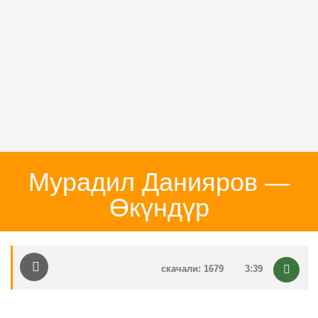
Мурадил Данияров —
Өкүндүр
скачали: 1679
3:39