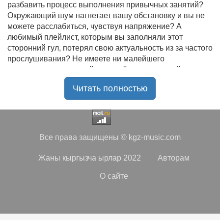
разбавить процесс выполнения привычных занятий?
Окружающий шум нагнетает вашу обстановку и вы не
можете расслабиться, чувствуя напряжение? А
любимый плейлист, которым вы заполняли этот
сторонний гул, потерял свою актуальность из за частого
прослушивания? Не имеете ни малейшего
представления, где найти новый качественный контент
на замену старому? В таком случае вы обратились по
Читать полностью
нужному адресу!
Музыкальный портал KGZ Music
с большой
радостью приветствует своих старых и новых
слушателей! Специально для вас мы заготовили
Все права защищены © kgz-music.com
чудесную подборку самых лучших песен всех времён
во всех жанровых стилистиках. Огромное количество
Жаны кыргызча ырлар 2022
Авторам
старых и новых треков, самые востребованные и
популярные композиции отечественных и зарубежных
О сайте
исполнителей на музыкальном портале KGZ Music!
Мы предоставляем вашему вниманию богатую
коллекцию качественной музыки в бесплатном доступе,
с возможностью безлимитного онлайн прослушивания.