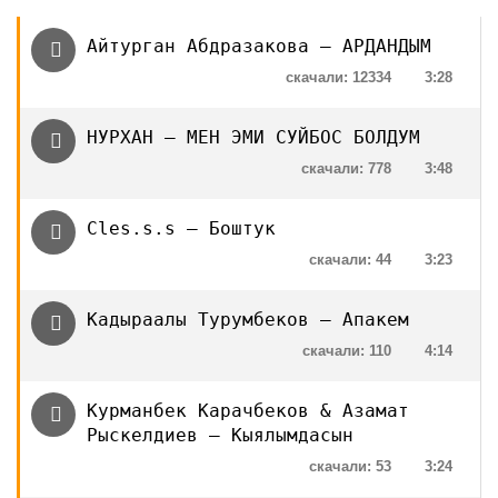
Айтурган Абдразакова — АРДАНДЫМ
скачали: 12334
3:28
НУРХАН — МЕН ЭМИ СУЙБОС БОЛДУМ
скачали: 778
3:48
Cles.s.s — Боштук
скачали: 44
3:23
Кадыраалы Турумбеков — Апакем
скачали: 110
4:14
Курманбек Карачбеков & Азамат
Рыскелдиев — Кыялымдасын
скачали: 53
3:24