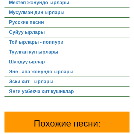
Мектеп жонундо ырлары
Мусулман дин ырлары
Русские песни
Суйуу ырлары
Той ырлары - поппури
Туулган күн ырлары
Шандуу ырлар
Эне - апа жонундо ырлары
Эски хит - ырлары
Янги узбекча хит кушиклар
Похожие песни: