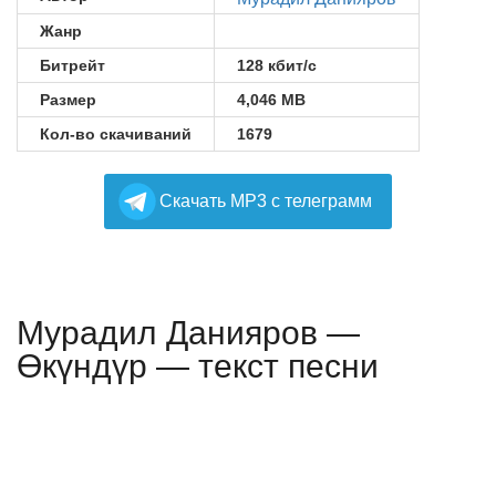
Жанр
Битрейт
128 кбит/с
Размер
4,046 MB
Кол-во скачиваний
1679
Cкачать MP3 с телеграмм
Мурадил Данияров —
Өкүндүр — текст песни