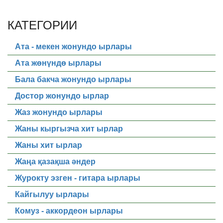
КАТЕГОРИИ
Ата - мекен жонундо ырлары
Ата жөнүндө ырлары
Бала бакча жонундо ырлары
Достор жонундо ырлар
Жаз жонундо ырлары
Жаны кыргызча хит ырлар
Жаны хит ырлар
Жаңа қазақша әндер
Журокту эзген - гитара ырлары
Кайгылуу ырлары
Комуз - аккордеон ырлары