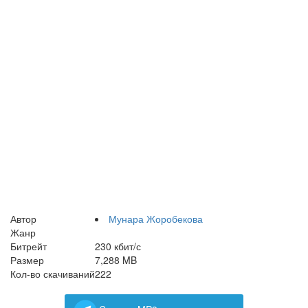
Автор
Мунара Жоробекова
Жанр
Битрейт
230 кбит/с
Размер
7,288 MB
Кол-во скачиваний
222