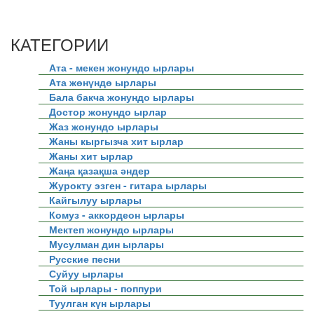
КАТЕГОРИИ
Ата - мекен жонундо ырлары
Ата жөнүндө ырлары
Бала бакча жонундо ырлары
Достор жонундо ырлар
Жаз жонундо ырлары
Жаны кыргызча хит ырлар
Жаны хит ырлар
Жаңа қазақша әндер
Журокту эзген - гитара ырлары
Кайгылуу ырлары
Комуз - аккордеон ырлары
Мектеп жонундо ырлары
Мусулман дин ырлары
Русские песни
Суйуу ырлары
Той ырлары - поппури
Туулган күн ырлары