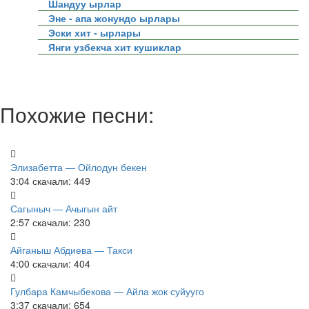
Шандуу ырлар
Эне - апа жонундо ырлары
Эски хит - ырлары
Янги узбекча хит кушиклар
Похожие песни:
Элизабетта — Ойлодун бекен
3:04
скачали: 449
Сагыныч — Ачыгын айт
2:57
скачали: 230
Айганыш Абдиева — Такси
4:00
скачали: 404
Гулбара Камчыбекова — Айла жок суйууго
3:37
скачали: 654