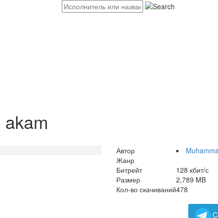
i akam
Автор
Muhamma
Жанр
Битрейт
128 кбит/с
Размер
2,789 MB
Кол-во скачиваний
478
C