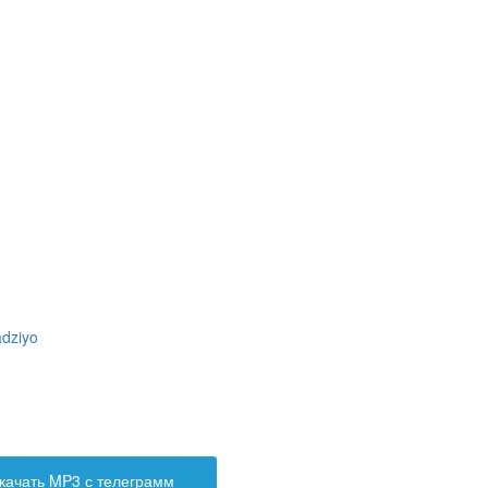
dziyo
качать MP3 с телеграмм