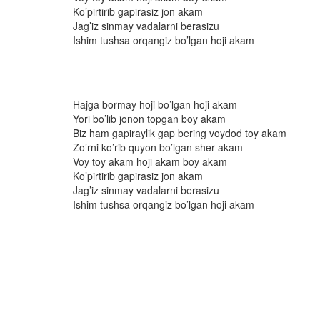
Ko’pirtirib gapirasiz jon akam
Jag’iz sinmay vadalarni berasizu
Ishim tushsa orqangiz bo’lgan hoji akam
Hajga bormay hoji bo’lgan hoji akam
Yori bo’lib jonon topgan boy akam
Biz ham gapiraylik gap bering voydod toy akam
Zo’rni ko’rib quyon bo’lgan sher akam
Voy toy akam hoji akam boy akam
Ko’pirtirib gapirasiz jon akam
Jag’iz sinmay vadalarni berasizu
Ishim tushsa orqangiz bo’lgan hoji akam