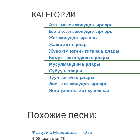
КАТЕГОРИИ
Ата - мекен жонундо ырлары
Бала бакча жонундо ырлары
Жаз жонундо ырлары
Жаны хит ырлар
Журокту эзген - гитара ырлары
Комуз - аккордеон ырлары
Мусулман дин ырлары
Суйуу ырлары
Туулган күн ырлары
Эне - апа жонундо ырлары
Янги узбекча хит кушиклар
Похожие песни:
Файзулла Мирдадаев — Она
4:09
скачали: 20