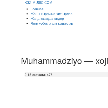
KGZ-MUSIC.COM
Главная
Жаны кыргызча хит ырлар
Жаңа қазақша әндер
Янги узбекча хит кушиклар
Muhammadziyo — xoj
2:15
скачали: 478