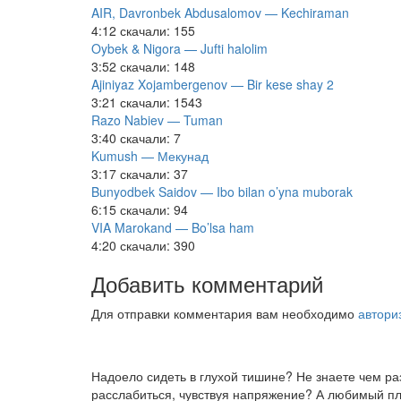
AIR, Davronbek Abdusalomov — Kechiraman
4:12
скачали: 155
Oybek & Nigora — Jufti halolim
3:52
скачали: 148
Ajiniyaz Xojambergenov — Bir kese shay 2
3:21
скачали: 1543
Razo Nabiev — Tuman
3:40
скачали: 7
Kumush — Мекунад
3:17
скачали: 37
Bunyodbek Saidov — Ibo bilan o’yna muborak
6:15
скачали: 94
VIA Marokand — Bo’lsa ham
4:20
скачали: 390
Добавить комментарий
Для отправки комментария вам необходимо
автори
Надоело сидеть в глухой тишине? Не знаете чем р
расслабиться, чувствуя напряжение? А любимый пле