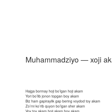
Muhammadziyo — xoji ak
Hajga bormay hoji bo’lgan hoji akam
Yori bo’lib jonon topgan boy akam
Biz ham gapiraylik gap bering voydod toy akam
Zo’rni ko’rib quyon bo’lgan sher akam
Voy toy akam hoji akam boy akam