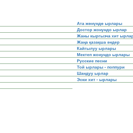
Ата жөнүндө ырлары
Достор жонундо ырлар
Жаны кыргызча хит ырла
Жаңа қазақша әндер
Кайгылуу ырлары
Мектеп жонундо ырлары
Русские песни
Той ырлары - поппури
Шандуу ырлар
Эски хит - ырлары