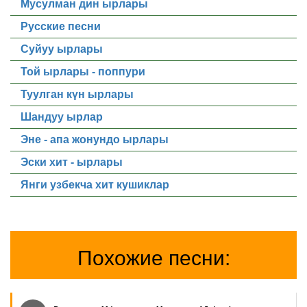
Мусулман дин ырлары
Русские песни
Суйуу ырлары
Той ырлары - поппури
Туулган күн ырлары
Шандуу ырлар
Эне - апа жонундо ырлары
Эски хит - ырлары
Янги узбекча хит кушиклар
Похожие песни: