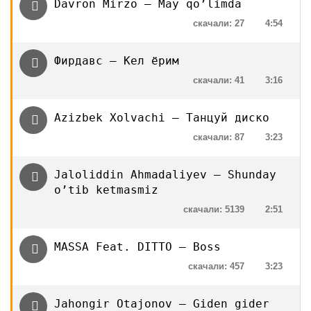
Davron Mirzo — May qo’limda
скачали: 27
4:54
Фирдавс — Кел ёрим
скачали: 41
3:16
Azizbek Xolvachi — Танцуй диско
скачали: 87
3:23
Jaloliddin Ahmadaliyev — Shunday
o’tib ketmasmiz
скачали: 5139
2:51
MASSA Feat. DITTO — Boss
скачали: 457
3:23
Jahongir Otajonov — Giden gider