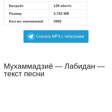
Битрейт
128 кбит/с
Размер
3,702 MB
Кол-во скачиваний
3965
Cкачать MP3 с телеграмм
Мухаммадзиё — Лабидан —
текст песни