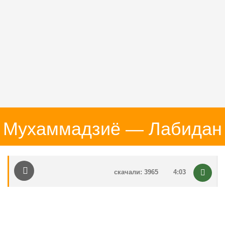
Мухаммадзиё — Лабидан
скачали: 3965
4:03