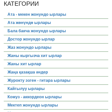
КАТЕГОРИИ
Ата - мекен жонундо ырлары
Ата жөнүндө ырлары
Бала бакча жонундо ырлары
Достор жонундо ырлар
Жаз жонундо ырлары
Жаны кыргызча хит ырлар
Жаны хит ырлар
Жаңа қазақша әндер
Журокту эзген - гитара ырлары
Кайгылуу ырлары
Комуз - аккордеон ырлары
Мектеп жонундо ырлары