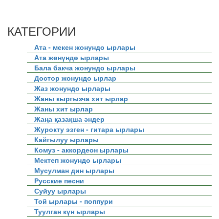
КАТЕГОРИИ
Ата - мекен жонундо ырлары
Ата жөнүндө ырлары
Бала бакча жонундо ырлары
Достор жонундо ырлар
Жаз жонундо ырлары
Жаны кыргызча хит ырлар
Жаны хит ырлар
Жаңа қазақша әндер
Журокту эзген - гитара ырлары
Кайгылуу ырлары
Комуз - аккордеон ырлары
Мектеп жонундо ырлары
Мусулман дин ырлары
Русские песни
Суйуу ырлары
Той ырлары - поппури
Туулган күн ырлары