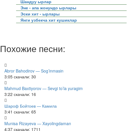
Шандуу ырлар
Эне - апа жонундо ырлары
Эски хит - ырлары
Янги узбекча хит кушиклар
Похожие песни:
Abror Bahodirov — Sog’inmasin
3:05
скачали: 30
Mahmud Baxtiyorov — Sevgi to’la yuragim
3:22
скачали: 16
Шароф Бойтоев — Камила
3:41
скачали: 65
Munisa Rizayeva — Xayolingdaman
4:37
скачали: 1711