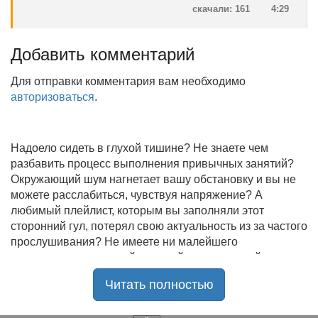
скачали: 161
4:29
Добавить комментарий
Для отправки комментария вам необходимо
авторизоваться
.
Надоело сидеть в глухой тишине? Не знаете чем
разбавить процесс выполнения привычных занятий?
Окружающий шум нагнетает вашу обстановку и вы не
можете расслабиться, чувствуя напряжение? А
любимый плейлист, которым вы заполняли этот
сторонний гул, потерял свою актуальность из за частого
прослушивания? Не имеете ни малейшего
представления, где найти новый качественный контент
на замену старому? В таком случае вы обратились по
Читать полностью
нужному адресу!
Музыкальный портал KGZ Music
с большой