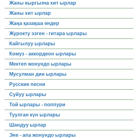
Жаны кыргызча хит ырлар
Жаны хит ырлар
Жаңа қазақша әндер
Журокту эзген - гитара ырлары
Кайгылуу ырлары
Комуз - аккордеон ырлары
Мектеп жонундо ырлары
Мусулман дин ырлары
Русские песни
Суйуу ырлары
Той ырлары - поппури
Туулган күн ырлары
Шандуу ырлар
Эне - апа жонундо ырлары