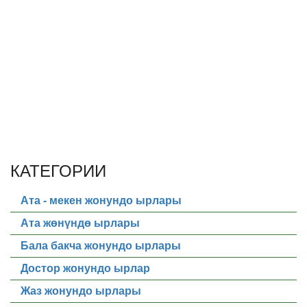
КАТЕГОРИИ
Ата - мекен жонундо ырлары
Ата жөнүндө ырлары
Бала бакча жонундо ырлары
Достор жонундо ырлар
Жаз жонундо ырлары