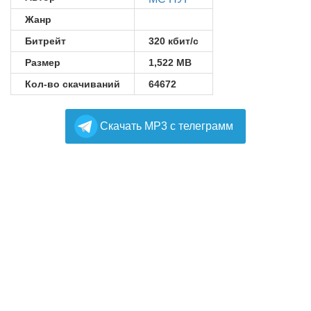
Жанр
Битрейт
320 кбит/с
Размер
1,522 MB
Кол-во скачиваний
64672
Cкачать MP3 с телеграмм