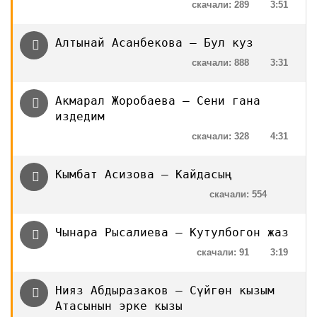
скачали: 289
3:51
Алтынай Асанбекова — Бул куз
скачали: 888
3:31
Акмарал Жоробаева — Сени гана
издедим
скачали: 328
4:31
Кымбат Асизова — Кайдасың
скачали: 554
Чынара Рысалиева — Кутулбогон жаз
скачали: 91
3:19
Нияз Абдыразаков — Сүйгөн кызым
Атасынын эрке кызы