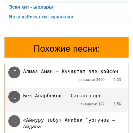
Эски хит - ырлары
Янги узбекча хит кушиклар
Похожие песни:
Алмаз Аман — Кучактап эле койсон
скачали: 1400
4:23
Бек Анарбеков — Сагынганда
скачали: 122
3:56
«Айнуру тобу» Алибек Тургунов —
Айдана