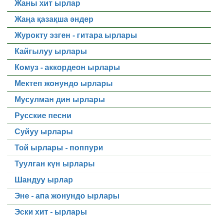
Жаны хит ырлар
Жаңа қазақша әндер
Журокту эзген - гитара ырлары
Кайгылуу ырлары
Комуз - аккордеон ырлары
Мектеп жонундо ырлары
Мусулман дин ырлары
Русские песни
Суйуу ырлары
Той ырлары - поппури
Туулган күн ырлары
Шандуу ырлар
Эне - апа жонундо ырлары
Эски хит - ырлары