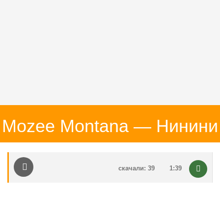
Mozee Montana — Нинини
скачали: 39
1:39