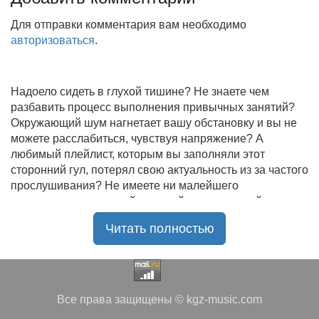
Для отправки комментария вам необходимо
авторизоваться
.
Надоело сидеть в глухой тишине? Не знаете чем
разбавить процесс выполнения привычных занятий?
Окружающий шум нагнетает вашу обстановку и вы не
можете расслабиться, чувствуя напряжение? А
любимый плейлист, которым вы заполняли этот
сторонний гул, потерял свою актуальность из за частого
прослушивания? Не имеете ни малейшего
представления, где найти новый качественный контент
на замену старому? В таком случае вы обратились по
Читать полностью
нужному адресу!
Музыкальный портал KGZ Music
с большой
радостью приветствует своих старых и новых
слушателей! Специально для вас мы заготовили
Все права защищены © kgz-music.com
чудесную подборку самых лучших песен всех времён
во всех жанровых стилистиках. Огромное количество