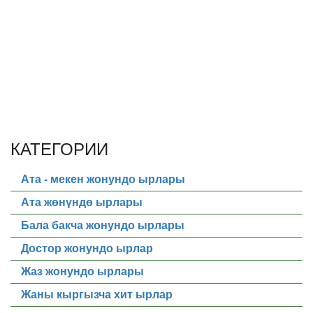
КАТЕГОРИИ
Ата - мекен жонундо ырлары
Ата жөнүндө ырлары
Бала бакча жонундо ырлары
Достор жонундо ырлар
Жаз жонундо ырлары
Жаны кыргызча хит ырлар