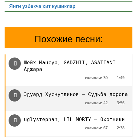
Янги узбекча хит кушиклар
Похожие песни:
Шейх Мансур, GADZHII, ASATIANI —
Аджара
скачали: 30
1:49
Эдуард Хуснутдинов — Судьба дорога
скачали: 42
3:56
uglystephan, LIL MORTY — Охотники
скачали: 67
2:38