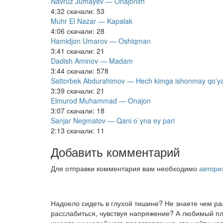
Navruz Jumayev — Onajonim
4:32
скачали: 53
Muhr El Nazar — Kapalak
4:06
скачали: 28
Hamidjon Umarov — Oshiqman
3:41
скачали: 21
Dadish Aminov — Madam
3:44
скачали: 578
Sattorbek Abdurahimov — Hech kimga ishonmay qo’y
3:39
скачали: 21
Elmurod Muhammad — Onajon
3:07
скачали: 18
Sanjar Negmatov — Qani o`yna ey pari
2:13
скачали: 11
Добавить комментарий
Для отправки комментария вам необходимо
автори
Надоело сидеть в глухой тишине? Не знаете чем р
расслабиться, чувствуя напряжение? А любимый пле