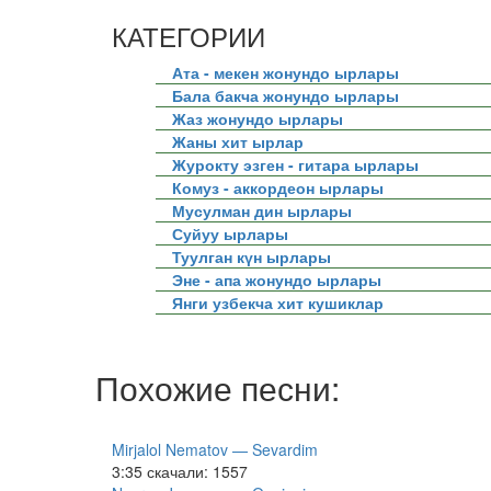
КАТЕГОРИИ
Ата - мекен жонундо ырлары
Бала бакча жонундо ырлары
Жаз жонундо ырлары
Жаны хит ырлар
Журокту эзген - гитара ырлары
Комуз - аккордеон ырлары
Мусулман дин ырлары
Суйуу ырлары
Туулган күн ырлары
Эне - апа жонундо ырлары
Янги узбекча хит кушиклар
Похожие песни:
Mirjalol Nematov — Sevardim
3:35
скачали: 1557