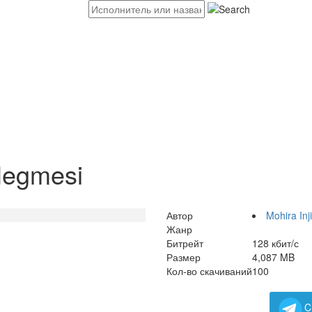
Negmesi
Автор
Mohira Inji
Жанр
Битрейт
128 кбит/с
Размер
4,087 MB
Кол-во скачиваний
100
C