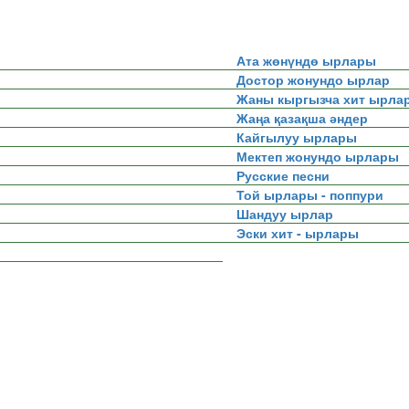
Ата жөнүндө ырлары
Достор жонундо ырлар
Жаны кыргызча хит ырла
Жаңа қазақша әндер
Кайгылуу ырлары
Мектеп жонундо ырлары
Русские песни
Той ырлары - поппури
Шандуу ырлар
Эски хит - ырлары