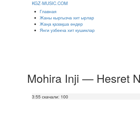
KGZ-MUSIC.COM
Главная
Жаны кыргызча хит ырлар
Жаңа қазақша әндер
Янги узбекча хит кушиклар
Mohira Inji — Hesret 
3:55
скачали: 100