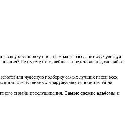
т вашу обстановку и вы не можете расслабиться, чувствуя
ушивания? Не имеете ни малейшего представления, где найти
 заготовили чудесную подборку самых лучших песен всех
мпозиции отечественных и зарубежных исполнителей на
итного онлайн прослушивания.
Самые свежие альбомы
и
известные композиции старых времен.
ме KGZ Music. Наша команда с большой ответственностью
ь предварительного прослушивания перед загрузкой. Мы также
й портал KGZ Music внимательно следит за качественным