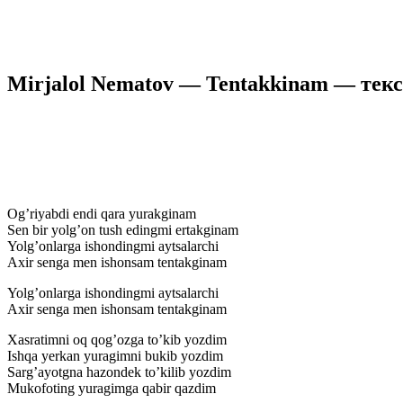
Mirjalol Nematov — Tentakkinam — текс
Og’riyabdi endi qara yurakginam
Sen bir yolg’on tush edingmi ertakginam
Yolg’onlarga ishondingmi aytsalarchi
Axir senga men ishonsam tentakginam
Yolg’onlarga ishondingmi aytsalarchi
Axir senga men ishonsam tentakginam
Xasratimni oq qog’ozga to’kib yozdim
Ishqa yerkan yuragimni bukib yozdim
Sarg’ayotgna hazondek to’kilib yozdim
Mukofoting yuragimga qabir qazdim