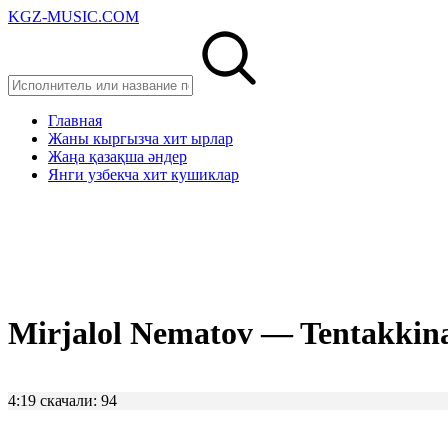
KGZ-MUSIC.COM
Главная
Жаны кыргызча хит ырлар
Жаңа қазақша әндер
Янги узбекча хит кушиклар
Mirjalol Nematov — Tentakki
4:19
скачали: 94