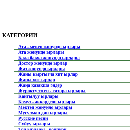
КАТЕГОРИИ
Ата - мекен жонундо ырлары
Ата жөнүндө ырлары
Бала бакча жонундо ырлары
Достор жонундо ырлар
Жаз жонундо ырлары
Жаны кыргызча хит ырлар
Жаны хит ырлар
Жаңа қазақша әндер
Журокту эзген - гитара ырлары
Кайгылуу ырлары
Комуз - аккордеон ырлары
Мектеп жонундо ырлары
Мусулман дин ырлары
Русские песни
Суйуу ырлары
Той ырлары - поппури