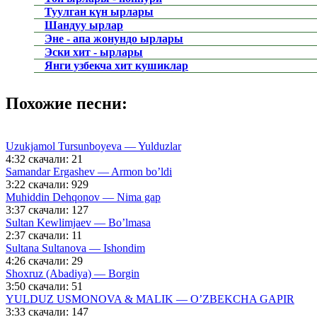
Туулган күн ырлары
Шандуу ырлар
Эне - апа жонундо ырлары
Эски хит - ырлары
Янги узбекча хит кушиклар
Похожие песни:
Uzukjamol Tursunboyeva — Yulduzlar
4:32
скачали: 21
Samandar Ergashev — Armon bo’ldi
3:22
скачали: 929
Muhiddin Dehqonov — Nima gap
3:37
скачали: 127
Sultan Kewlimjaev — Bo’lmasa
2:37
скачали: 11
Sultana Sultanova — Ishondim
4:26
скачали: 29
Shoxruz (Abadiya) — Borgin
3:50
скачали: 51
YULDUZ USMONOVA & MALIK — O’ZBEKCHA GAPIR
3:33
скачали: 147