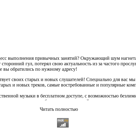
оцесс выполнения привычных занятий? Окружающий шум нагнетае
сторонний гул, потерял свою актуальность из за частого просл
ае вы обратились по нужному адресу!
твует своих старых и новых слушателей! Специально для вас мы
старых и новых треков, самые востребованные и популярные ко
твенной музыки в бесплатном доступе, с возможностью безлим
опулярные треки
любимых исполнителей, и актуальные, всеми 
Читать полностью
ьный ассортимент на любой вкус, и все это только на платфор
 различных музыкальных направлениях.
щательно подобранному контенту, и предлагаем вам возможност
качиванию абсолютно
бесплатно и без регистрации
. Музыкальны