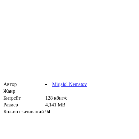
Автор
Mirjalol Nematov
Жанр
Битрейт
128 кбит/с
Размер
4,141 MB
Кол-во скачиваний
94