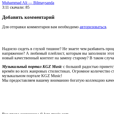
Muhammad Ali — Bilmaysanda
3:11
скачали: 85
Добавить комментарий
Для отправки комментария вам необходимо
авторизоваться
.
Надоело сидеть в глухой тишине? Не знаете чем разбавить пр
напряжение? А любимый плейлист, которым вы заполняли этот 
новый качественный контент на замену старому? В таком случ
Музыкальный портал KGZ Music
с большой радостью приветс
времён во всех жанровых стилистиках. Огромное количество 
музыкальном портале KGZ Music!
Мы предоставляем вашему вниманию богатую коллекцию качес
новые релизы этого года, хиты уходящих и нынешних годов,
п
Регулярные обновления, постоянные новинки, большой музыкал
подходит к созданию подборок, отбирая
самые лучшие песни
в
Мы предоставляем вам бесплатный доступ к первоклассному, т
предоставляем вам неограниченный доступ к безлимитному с