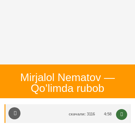
Mirjalol Nematov —
Qo’limda rubob
скачали: 3116
4:58