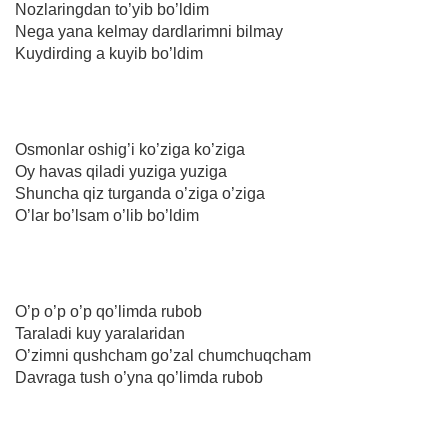
Nozlaringdan to’yib bo’ldim
Nega yana kelmay dardlarimni bilmay
Kuydirding a kuyib bo’ldim
Osmonlar oshig’i ko’ziga ko’ziga
Oy havas qiladi yuziga yuziga
Shuncha qiz turganda o’ziga o’ziga
O’lar bo’lsam o’lib bo’ldim
O’p o’p o’p qo’limda rubob
Taraladi kuy yaralaridan
O’zimni qushcham go’zal chumchuqcham
Davraga tush o’yna qo’limda rubob