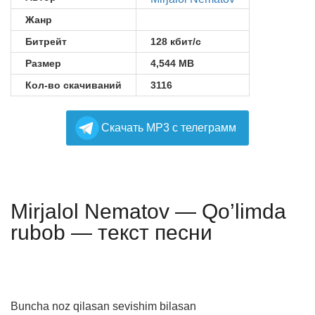
Жанр
Битрейт
128 кбит/с
Размер
4,544 MB
Кол-во скачиваний
3116
Cкачать MP3 с телеграмм
Mirjalol Nematov — Qo’limda
rubob — текст песни
Buncha noz qilasan sevishim bilasan