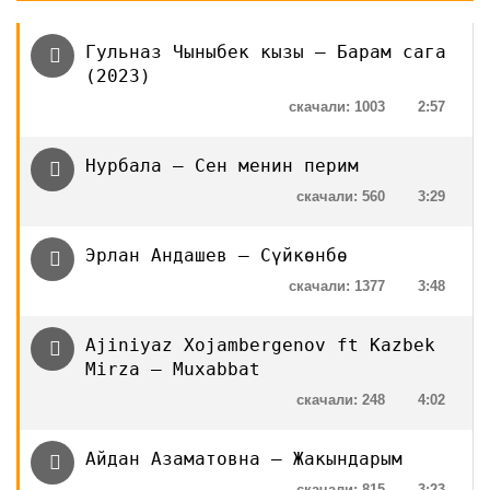
Гульназ Чыныбек кызы — Барам сага
(2023)
скачали: 1003
2:57
Нурбала — Сен менин перим
скачали: 560
3:29
Эрлан Андашев — Сүйкөнбө
скачали: 1377
3:48
Ajiniyaz Xojambergenov ft Kazbek
Mirza — Muxabbat
скачали: 248
4:02
Айдан Азаматовна — Жакындарым
скачали: 815
3:23