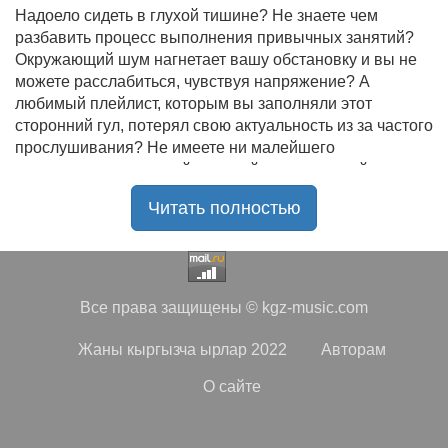
Надоело сидеть в глухой тишине? Не знаете чем
разбавить процесс выполнения привычных занятий?
Окружающий шум нагнетает вашу обстановку и вы не
можете расслабиться, чувствуя напряжение? А
любимый плейлист, которым вы заполняли этот
сторонний гул, потерял свою актуальность из за частого
прослушивания? Не имеете ни малейшего
представления, где найти новый качественный контент
на замену старому? В таком случае вы обратились по
Читать полностью
нужному адресу!
Музыкальный портал KGZ Music
с большой
радостью приветствует своих старых и новых
слушателей! Специально для вас мы заготовили
Все права защищены © kgz-music.com
чудесную подборку самых лучших песен всех времён
во всех жанровых стилистиках. Огромное количество
Жаны кыргызча ырлар 2022
Авторам
старых и новых треков, самые востребованные и
популярные композиции отечественных и зарубежных
О сайте
исполнителей на музыкальном портале KGZ Music!
Мы предоставляем вашему вниманию богатую
коллекцию качественной музыки в бесплатном доступе,