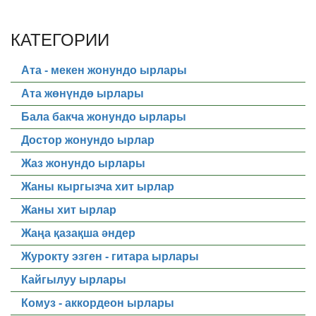
КАТЕГОРИИ
Ата - мекен жонундо ырлары
Ата жөнүндө ырлары
Бала бакча жонундо ырлары
Достор жонундо ырлар
Жаз жонундо ырлары
Жаны кыргызча хит ырлар
Жаны хит ырлар
Жаңа қазақша әндер
Журокту эзген - гитара ырлары
Кайгылуу ырлары
Комуз - аккордеон ырлары