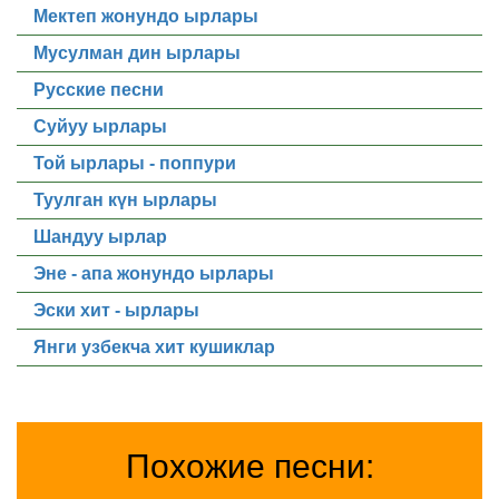
Мектеп жонундо ырлары
Мусулман дин ырлары
Русские песни
Суйуу ырлары
Той ырлары - поппури
Туулган күн ырлары
Шандуу ырлар
Эне - апа жонундо ырлары
Эски хит - ырлары
Янги узбекча хит кушиклар
Похожие песни: