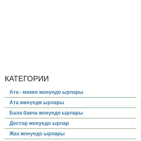
КАТЕГОРИИ
Ата - мекен жонундо ырлары
Ата жөнүндө ырлары
Бала бакча жонундо ырлары
Достор жонундо ырлар
Жаз жонундо ырлары