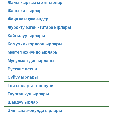
Жаны кыргызча хит ырлар
Жаны хит ырлар
Жаңа қазақша әндер
Журокту эзген - гитара ырлары
Кайгылуу ырлары
Комуз - аккордеон ырлары
Мектеп жонундо ырлары
Мусулман дин ырлары
Русские песни
Суйуу ырлары
Той ырлары - поппури
Туулган күн ырлары
Шандуу ырлар
Эне - апа жонундо ырлары