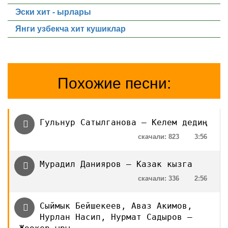
Эски хит - ырлары
Янги узбекча хит кушиклар
Похожие песни:
Гульнур Сатылганова — Келем дедиң
скачали: 823
3:56
Мурадил Данияров — Казак кызга
скачали: 336
2:56
Сыймык Бейшекеев, Аваз Акимов,
Нурлан Насип, Нурмат Садыров —