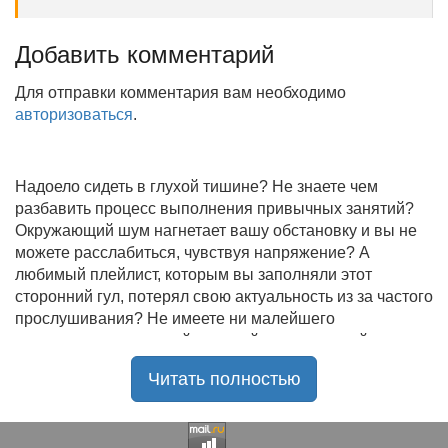
Добавить комментарий
Для отправки комментария вам необходимо
авторизоваться
.
Надоело сидеть в глухой тишине? Не знаете чем
разбавить процесс выполнения привычных занятий?
Окружающий шум нагнетает вашу обстановку и вы не
можете расслабиться, чувствуя напряжение? А
любимый плейлист, которым вы заполняли этот
сторонний гул, потерял свою актуальность из за частого
прослушивания? Не имеете ни малейшего
представления, где найти новый качественный контент
на замену старому? В таком случае вы обратились по
Читать полностью
нужному адресу!
Музыкальный портал KGZ Music
с большой
радостью приветствует своих старых и новых