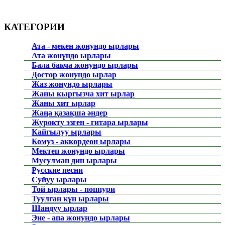
КАТЕГОРИИ
Ата - мекен жонундо ырлары
Ата жөнүндө ырлары
Бала бакча жонундо ырлары
Достор жонундо ырлар
Жаз жонундо ырлары
Жаны кыргызча хит ырлар
Жаны хит ырлар
Жаңа қазақша әндер
Журокту эзген - гитара ырлары
Кайгылуу ырлары
Комуз - аккордеон ырлары
Мектеп жонундо ырлары
Мусулман дин ырлары
Русские песни
Суйуу ырлары
Той ырлары - поппури
Туулган күн ырлары
Шандуу ырлар
Эне - апа жонундо ырлары