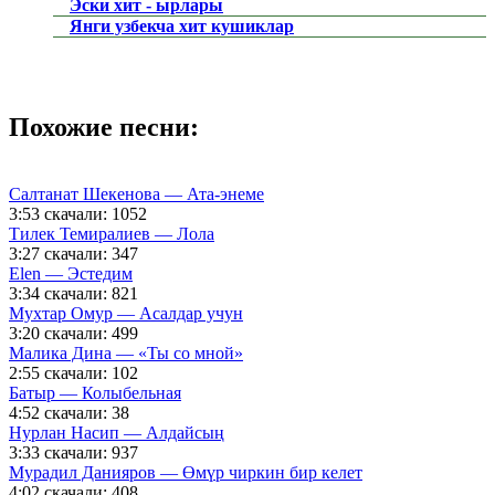
Эски хит - ырлары
Янги узбекча хит кушиклар
Похожие песни:
Салтанат Шекенова — Ата-энеме
3:53
скачали: 1052
Тилек Темиралиев — Лола
3:27
скачали: 347
Elen — Эстедим
3:34
скачали: 821
Мухтар Омур — Асалдар учун
3:20
скачали: 499
Малика Дина — «Ты со мной»
2:55
скачали: 102
Батыр — Колыбельная
4:52
скачали: 38
Нурлан Насип — Алдайсың
3:33
скачали: 937
Мурадил Данияров — Өмүр чиркин бир келет
4:02
скачали: 408