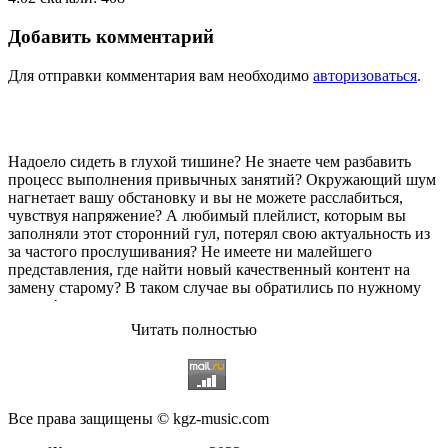
Добавить комментарий
Для отправки комментария вам необходимо
авторизоваться
.
Надоело сидеть в глухой тишине? Не знаете чем разбавить
процесс выполнения привычных занятий? Окружающий шум
нагнетает вашу обстановку и вы не можете расслабиться,
чувствуя напряжение? А любимый плейлист, которым вы
заполняли этот сторонний гул, потерял свою актуальность из
за частого прослушивания? Не имеете ни малейшего
представления, где найти новый качественный контент на
замену старому? В таком случае вы обратились по нужному
адресу!
Читать полностью
Музыкальный портал KGZ Music
с большой радостью
приветствует своих старых и новых слушателей! Специально
для вас мы заготовили чудесную подборку самых лучших
песен всех времён во всех жанровых стилистиках. Огромное
количество старых и новых треков, самые востребованные и
Все права защищены © kgz-music.com
популярные композиции отечественных и зарубежных
исполнителей на музыкальном портале KGZ Music!