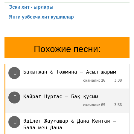
Эски хит - ырлары
Янги узбекча хит кушиклар
Похожие песни:
Бақытжан & Тәжмина — Асыл жарым
скачали: 16
3:38
Қайрат Нұртас – Бақ құсым
скачали: 69
3:36
Әділет Жауғашар & Дана Кентай —
Бала мен Дана