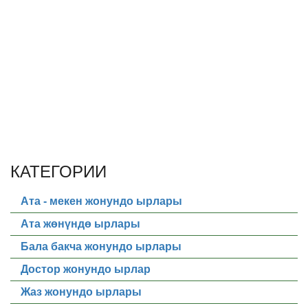
КАТЕГОРИИ
Ата - мекен жонундо ырлары
Ата жөнүндө ырлары
Бала бакча жонундо ырлары
Достор жонундо ырлар
Жаз жонундо ырлары