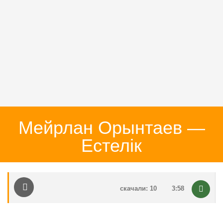
Мейрлан Орынтаев —
Естелік
скачали: 10
3:58