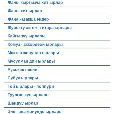
Жаны кыргызча хит ырлар
Жаны хит ырлар
Жаңа қазақша әндер
Журокту эзген - гитара ырлары
Кайгылуу ырлары
Комуз - аккордеон ырлары
Мектеп жонундо ырлары
Мусулман дин ырлары
Русские песни
Суйуу ырлары
Той ырлары - поппури
Туулган күн ырлары
Шандуу ырлар
Эне - апа жонундо ырлары