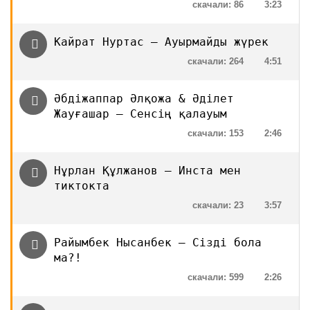
скачали: 86
3:23
Кайрат Нуртас — Ауырмайды жүрек
скачали: 264
4:51
Әбдіжаппар Әлқожа & Әділет
Жауғашар — Сенсің қалауым
скачали: 153
2:46
Нұрлан Құлжанов — Инста мен
тиктокта
скачали: 23
3:57
Райымбек Нысанбек — Сізді бола
ма?!
скачали: 599
2:26