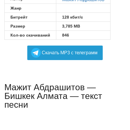
Жанр
Битрейт
128 кбит/с
Размер
3,785 MB
Кол-во скачиваний
846
Cкачать MP3 с телеграмм
Мажит Абдрашитов —
Бишкек Алмата — текст
песни