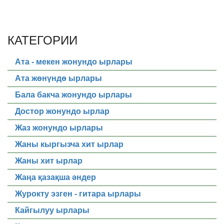
КАТЕГОРИИ
Ата - мекен жонундо ырлары
Ата жөнүндө ырлары
Бала бакча жонундо ырлары
Достор жонундо ырлар
Жаз жонундо ырлары
Жаны кыргызча хит ырлар
Жаны хит ырлар
Жаңа қазақша әндер
Журокту эзген - гитара ырлары
Кайгылуу ырлары