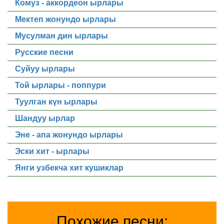
Комуз - аккордеон ырлары
Мектеп жонундо ырлары
Мусулман дин ырлары
Русские песни
Суйуу ырлары
Той ырлары - поппури
Туулган күн ырлары
Шандуу ырлар
Эне - апа жонундо ырлары
Эски хит - ырлары
Янги узбекча хит кушиклар
Похожие песни: