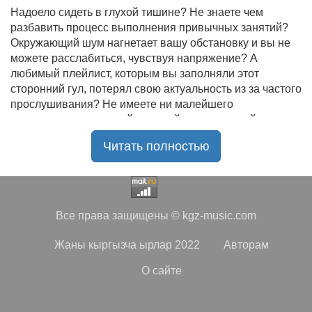
Надоело сидеть в глухой тишине? Не знаете чем
разбавить процесс выполнения привычных занятий?
Окружающий шум нагнетает вашу обстановку и вы не
можете расслабиться, чувствуя напряжение? А
любимый плейлист, которым вы заполняли этот
сторонний гул, потерял свою актуальность из за частого
прослушивания? Не имеете ни малейшего
представления, где найти новый качественный контент
на замену старому? В таком случае вы обратились по
Читать полностью
нужному адресу!
Музыкальный портал KGZ Music
с большой
радостью приветствует своих старых и новых
слушателей! Специально для вас мы заготовили
Все права защищены © kgz-music.com
чудесную подборку самых лучших песен всех времён
во всех жанровых стилистиках. Огромное количество
Жаны кыргызча ырлар 2022
Авторам
старых и новых треков, самые востребованные и
популярные композиции отечественных и зарубежных
О сайте
исполнителей на музыкальном портале KGZ Music!
Мы предоставляем вашему вниманию богатую
коллекцию качественной музыки в бесплатном доступе,