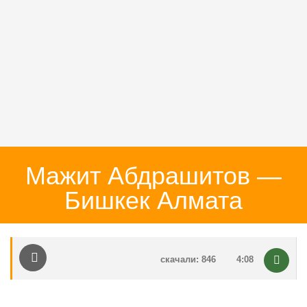
Мажит Абдрашитов —
Бишкек Алмата
скачали: 846
4:08