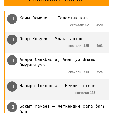
Качы Осмонов — Таластык кыз
скачали: 62
4:20
Осор Козуев — Улак тартыш
скачали: 185
4:03
Анара Саякбаева, Амантур Имашов —
Омурлошумо
скачали: 314
3:24
Назира Токонова — Мейли эстебе
скачали: 198
Бакыт Мамаев — Жеткендин сага багы
бар