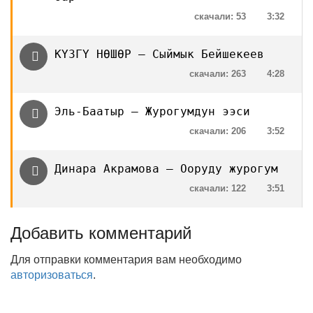
скачали: 53
3:32
КҮЗГҮ НӨШӨР – Сыймык Бейшекеев
скачали: 263
4:28
Эль-Баатыр — Журогумдун ээси
скачали: 206
3:52
Динара Акрамова — Ооруду журогум
скачали: 122
3:51
Добавить комментарий
Для отправки комментария вам необходимо
авторизоваться
.